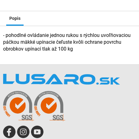
Popis
- pohodlné ovládanie jednou rukou s rýchlou uvoľňovaciou
páčkou mäkké upínacie čeľuste kvôli ochrane povrchu
obrobkov upínací tlak až 100 kg
Z
á
p
ä
t
i
e