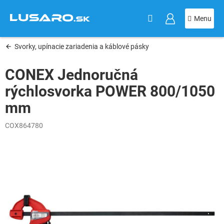
KOŠÍK
Prejsť
na
obsah
Svorky, upínacie zariadenia a káblové pásky
CONEX Jednoručná
rýchlosvorka POWER 800/1050
mm
COX864780