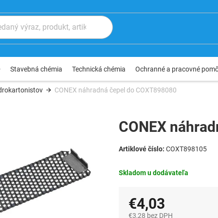
®
Stavebná chémia
Technická chémia
Ochranné a pracovné pom
drokartonistov
CONEX náhradná čepel do COXT898080
CONEX náhrad
COXT898105
Skladom u dodávateľa
€4,03
€3,28 bez DPH