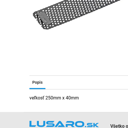
Popis
veľkosť 250mm x 40mm
Z
á
Všetko 
p