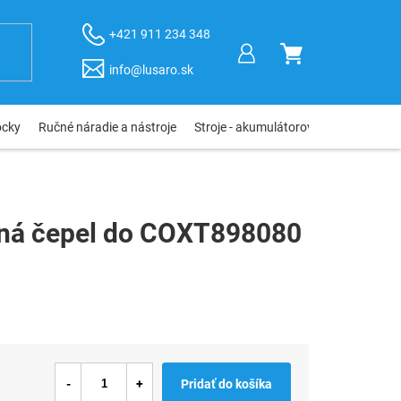
+421 911 234 348
NÁKUPNÝ
info@lusaro.sk
KOŠÍK
ôcky
Ručné náradie a nástroje
Stroje - akumulátorové, elektro, pneu
ná čepel do COXT898080
Pridať do košíka