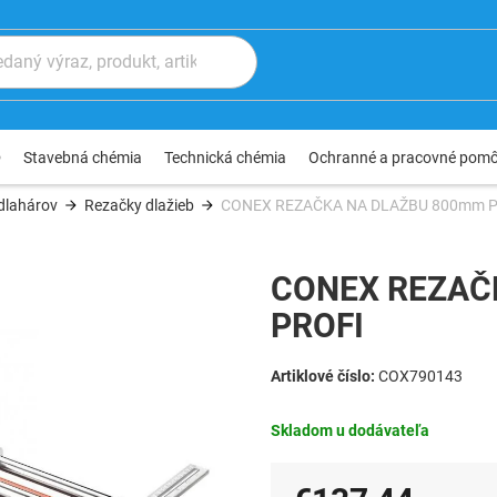
®
Stavebná chémia
Technická chémia
Ochranné a pracovné pom
dlahárov
Rezačky dlažieb
CONEX REZAČKA NA DLAŽBU 800mm P
CONEX REZAČ
PROFI
COX790143
Skladom u dodávateľa