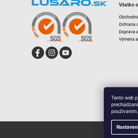
Všetko 
p
ä
Obchodné
t
Ochrana 
i
Doprava 
e
Výmena a 
Tento web p
prechádzaní
používaním.
Nastaven