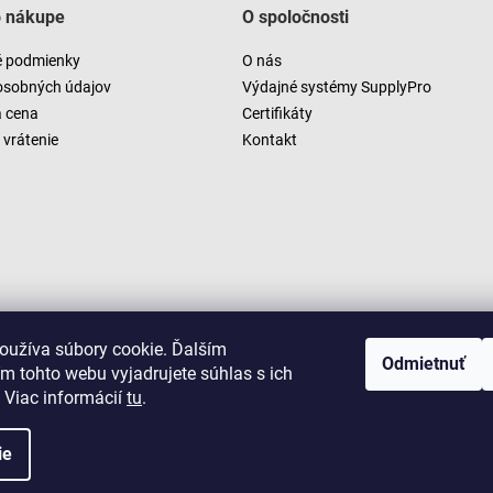
o nákupe
O spoločnosti
 podmienky
O nás
osobných údajov
Výdajné systémy SupplyPro
a cena
Certifikáty
vrátenie
Kontakt
oužíva súbory cookie. Ďalším
Odmietnuť
m tohto webu vyjadrujete súhlas s ich
 Viac informácií
tu
.
ie
Copyright 2026
LUSARO
. Všetky práva vyhradené.
Vytvoril Shoptet
|
D2solutions
|
ShopCode