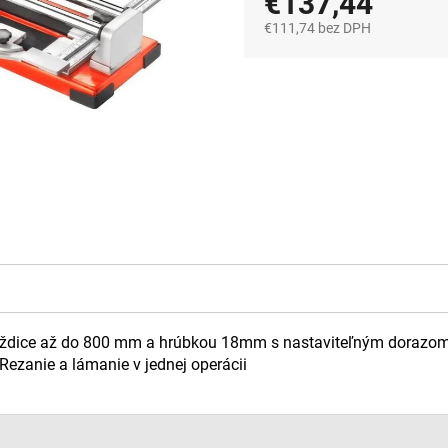
€137,44
€111,74 bez DPH
Jednotková
cena:
ždice až do 800 mm a hrúbkou 18mm s nastaviteľným dorazom re
ezanie a lámanie v jednej operácii