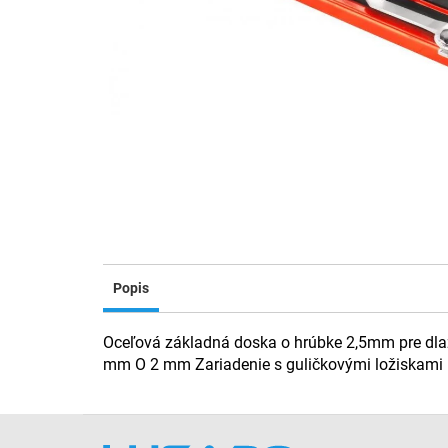
Popis
Oceľová základná doska o hrúbke 2,5mm pre dla
mm O 2 mm Zariadenie s guličkovými ložiskami R
Z
á