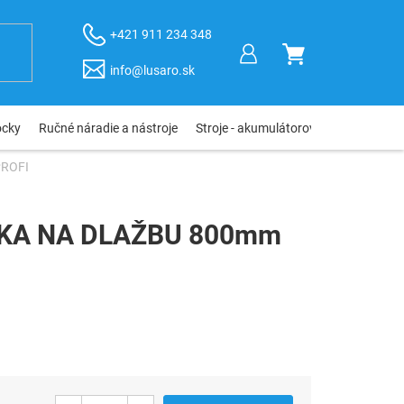
+421 911 234 348
NÁKUPNÝ
info@lusaro.sk
KOŠÍK
ôcky
Ručné náradie a nástroje
Stroje - akumulátorové, elektro, pneu
ROFI
KA NA DLAŽBU 800mm