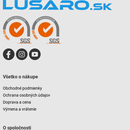
á
p
ä
t
i
e
Všetko o nákupe
Obchodné podmienky
Ochrana osobných údajov
Doprava a cena
Výmena a vrátenie
O spoločnosti