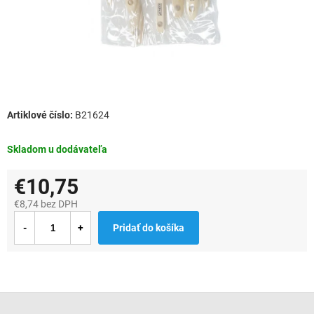
B21624
Skladom u dodávateľa
€10,75
€8,74 bez DPH
Jednotková
Pridať do košíka
cena:
Z