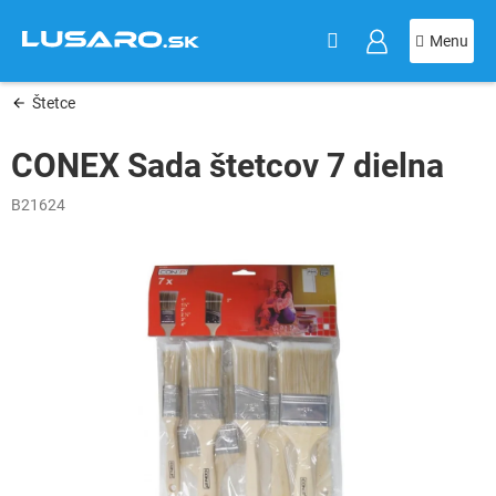
KOŠÍK
Prejsť
na
obsah
Štetce
CONEX Sada štetcov 7 dielna
B21624