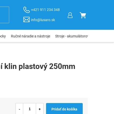
+421 911 234 348
NÁKUPNÝ
info@lusaro.sk
KOŠÍK
ôcky
Ručné náradie a nástroje
Stroje - akumulátorové, elektro, pneu
í klin plastový 250mm
Pridať do košíka