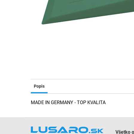
Popis
MADE IN GERMANY - TOP KVALITA
Z
á
Všetko 
p