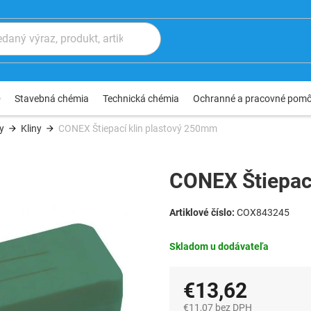
®
Stavebná chémia
Technická chémia
Ochranné a pracovné pom
y
Kliny
CONEX Štiepací klin plastový 250mm
CONEX Štiepac
COX843245
Skladom u dodávateľa
€13,62
€11,07 bez DPH