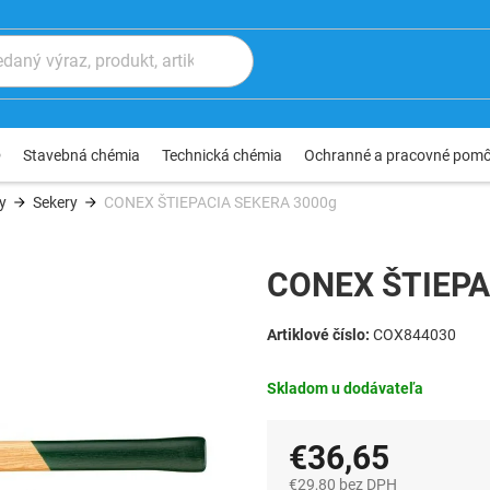
®
Stavebná chémia
Technická chémia
Ochranné a pracovné pom
y
Sekery
CONEX ŠTIEPACIA SEKERA 3000g
CONEX ŠTIEPA
COX844030
Skladom u dodávateľa
€36,65
€29,80 bez DPH