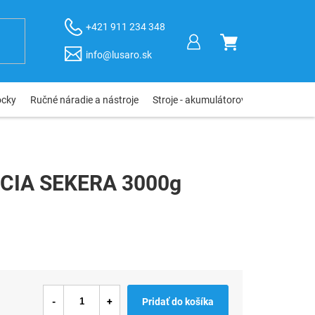
+421 911 234 348
NÁKUPNÝ
info@lusaro.sk
KOŠÍK
ôcky
Ručné náradie a nástroje
Stroje - akumulátorové, elektro, pneu
CIA SEKERA 3000g
Pridať do košíka