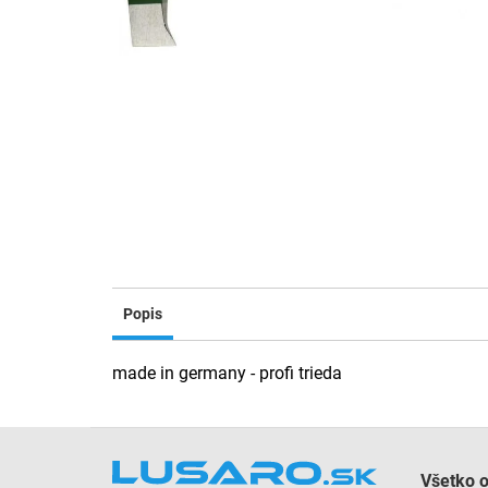
Popis
made in germany - profi trieda
Z
á
Všetko 
p