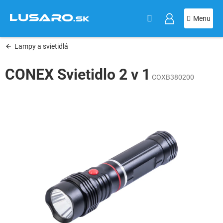
KOŠÍK
Prejsť
na
obsah
Lampy a svietidlá
CONEX Svietidlo 2 v 1
COXB380200