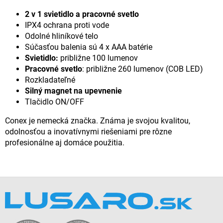
2 v 1 svietidlo a pracovné svetlo
IPX4 ochrana proti vode
Odolné hliníkové telo
Súčasťou balenia sú 4 x AAA batérie
Svietidlo:
približne 100 lumenov
Pracovné svetlo
: približne 260 lumenov (COB LED)
Rozkladateľné
Silný magnet na upevnenie
Tlačidlo ON/OFF
Conex je nemecká značka. Známa je svojou kvalitou,
odolnosťou a inovatívnymi riešeniami pre rôzne
profesionálne aj domáce použitia.
Z
á
p
ä