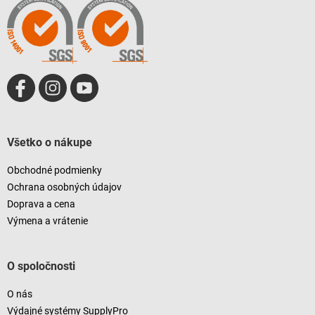
t
i
e
Všetko o nákupe
Obchodné podmienky
Ochrana osobných údajov
Doprava a cena
Výmena a vrátenie
O spoločnosti
O nás
Výdajné systémy SupplyPro