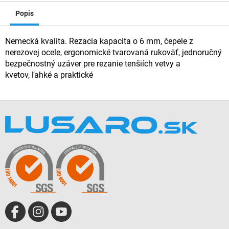
Popis
Nemecká kvalita. Rezacia kapacita o 6 mm, čepele z
nerezovej ocele, ergonomické tvarovaná rukoväť, jednoručný
bezpečnostný uzáver pre rezanie tenšiích vetvy a
kvetov, ľahké a praktické
Z
á
p
ä
t
i
e