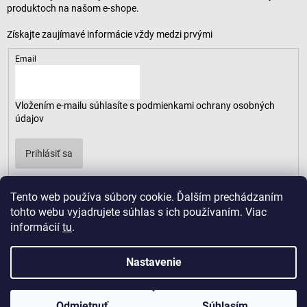
produktoch na našom e-shope.
Email
Vložením e-mailu súhlasíte s
podmienkami ochrany osobných
údajov
Prihlásiť sa
Tento web používa súbory cookie. Ďalším prechádzaním
tohto webu vyjadrujete súhlas s ich používaním. Viac
informácií
tu
.
Nastavenie
Odmietnuť
Súhlasím
Copyright 2026
LUSARO
. Všetky práva vyhradené.