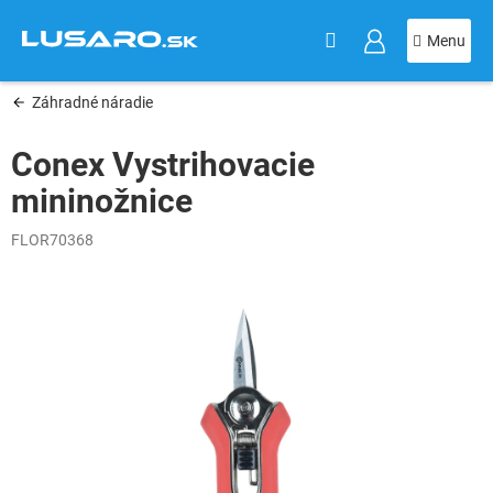
KOŠÍK
Prejsť
na
obsah
Záhradné náradie
Conex Vystrihovacie
mininožnice
FLOR70368