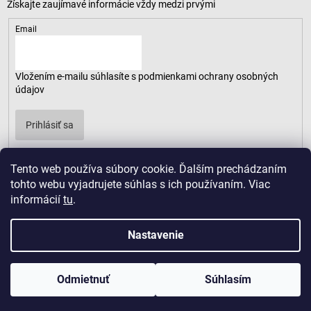
Email
Vložením e-mailu súhlasíte s
podmienkami ochrany osobných
údajov
Prihlásiť sa
Tento web používa súbory cookie. Ďalším prechádzaním
tohto webu vyjadrujete súhlas s ich používaním. Viac
informácií
tu
.
Nastavenie
Odmietnuť
Súhlasím
Copyright 2026
LUSARO
. Všetky práva vyhradené.
Vytvoril Shoptet
|
D2solutions
|
ShopCode