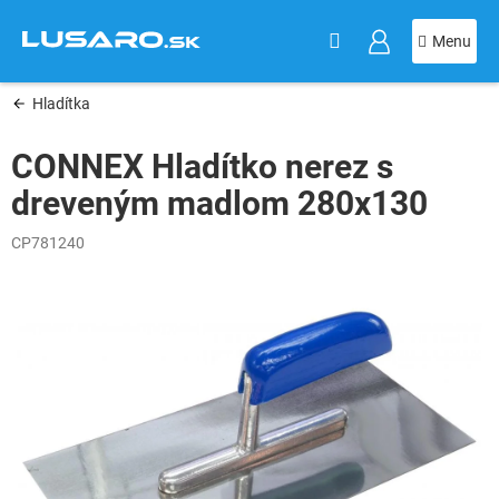
KOŠÍK
Prejsť
na
obsah
Hladítka
CONNEX Hladítko nerez s
dreveným madlom 280x130
CP781240