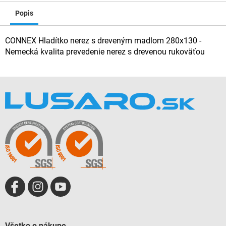
Popis
CONNEX Hladítko nerez s dreveným madlom 280x130 -
Nemecká kvalita prevedenie nerez s drevenou rukoväťou
Z
á
p
ä
t
i
e
Všetko o nákupe