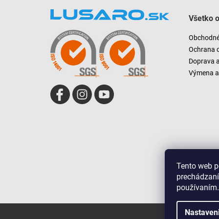
á
Všetko 
p
ä
Obchodné
t
Ochrana 
i
Doprava 
e
Výmena a 
Tento web p
prechádzaní
používaním.
Nastaven