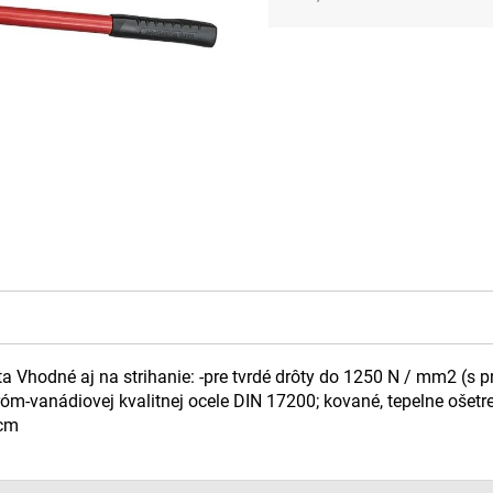
Jednotková
cena:
Vhodné aj na strihanie: -pre tvrdé drôty do 1250 N / mm2 (s 
óm-vanádiovej kvalitnej ocele DIN 17200; kované, tepelne ošetr
 cm