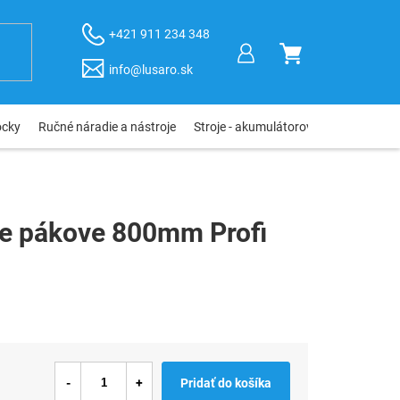
+421 911 234 348
NÁKUPNÝ
info@lusaro.sk
KOŠÍK
ôcky
Ručné náradie a nástroje
Stroje - akumulátorové, elektro, pneu
e pákove 800mm Profi
Pridať do košíka