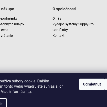
o nákupe
O spoločnosti
 podmienky
O nás
osobných údajov
Výdajné systémy SupplyPro
a cena
Certifikáty
vrátenie
Kontakt
oužíva súbory cookie. Ďalším
Odmietnuť
m tohto webu vyjadrujete súhlas s ich
 Viac informácií
tu
.
ie
Copyright 2026
LUSARO
. Všetky práva vyhradené.