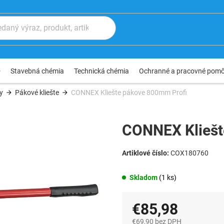
®
Stavebná chémia
Technická chémia
Ochranné a pracovné pom
ty
Pákové kliešte
CONNEX Kliešte pákove 800mm Profi
CONNEX Kliešt
COX180760
Skladom
(1 ks)
€85,98
€69,90 bez DPH