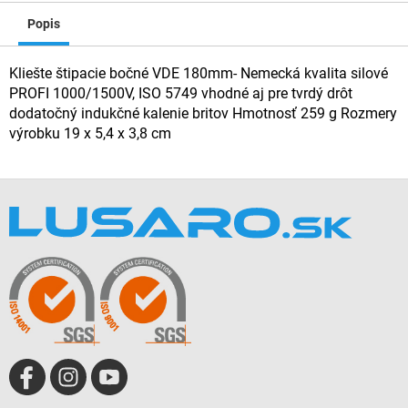
Popis
Kliešte štipacie bočné VDE 180mm- Nemecká kvalita silové
PROFI 1000/1500V, ISO 5749 vhodné aj pre tvrdý drôt
dodatočný indukčné kalenie britov Hmotnosť 259 g Rozmery
výrobku 19 x 5,4 x 3,8 cm
Z
á
p
ä
t
i
e