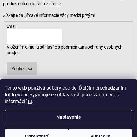
produktoch na našom e-shope.
Email
Vložením e-mailu súhlasíte s
podmienkami ochrany osobných
údajov
Prihlásiť sa
Tento web používa súbory cookie. Ďalším prechádzaním
tohto webu vyjadrujete súhlas s ich používaním. Viac
informácií
tu
.
Nastavenie
Odmietnuť
Súhlasím
Copyright 2026
LUSARO
. Všetky práva vyhradené.