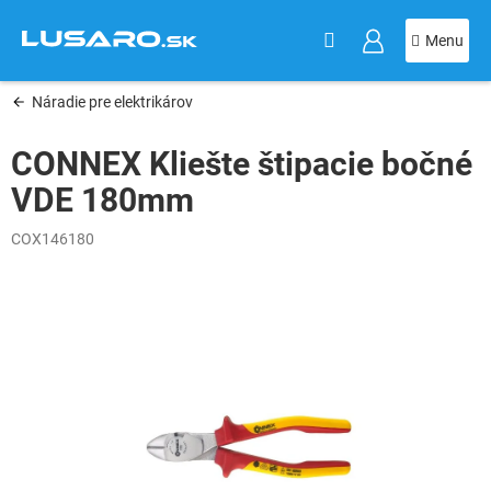
KOŠÍK
Prejsť
na
obsah
Náradie pre elektrikárov
CONNEX Kliešte štipacie bočné
VDE 180mm
COX146180