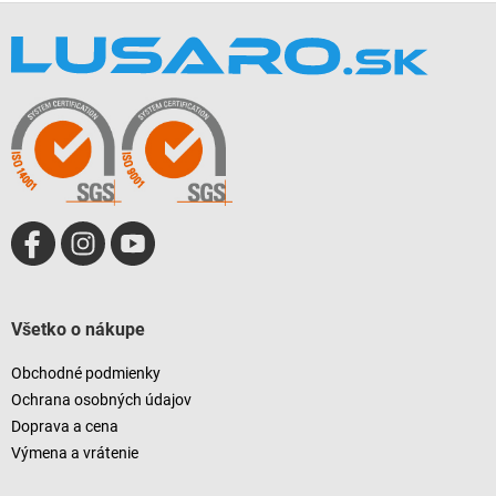
Z
á
p
ä
t
i
e
Všetko o nákupe
Obchodné podmienky
Ochrana osobných údajov
Doprava a cena
Výmena a vrátenie