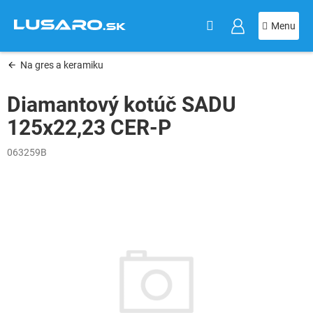
KOŠÍK
Prejsť
na
obsah
Na gres a keramiku
Diamantový kotúč SADU
125x22,23 CER-P
063259B