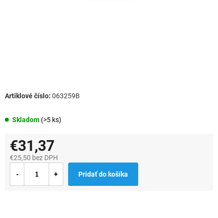
063259B
Skladom
(>5 ks)
€31,37
€25,50 bez DPH
Jednotková
Pridať do košíka
cena: