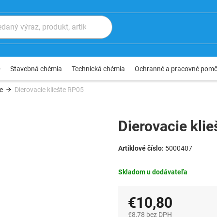
®
Stavebná chémia
Technická chémia
Ochranné a pracovné pom
te
Dierovacie kliešte RP05
Dierovacie kli
5000407
Skladom u dodávateľa
€10,80
€8,78 bez DPH