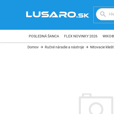
Prejsť
na
obsah
POSLEDNÁ ŠANCA
FLEX NOVINKY 2026
WIKO
Domov
Ručné náradie a nástroje
Nitovacie klieš