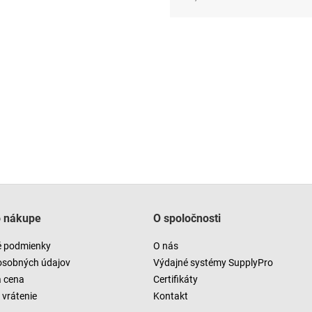
Jednotková
cena:
o nákupe
O spoločnosti
 podmienky
O nás
osobných údajov
Výdajné systémy SupplyPro
a cena
Certifikáty
vrátenie
Kontakt