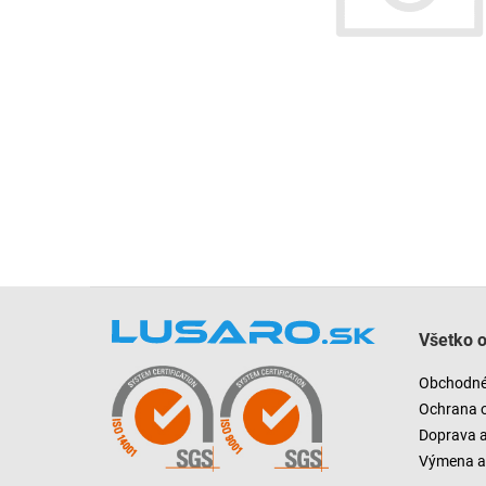
Z
á
Všetko 
p
ä
Obchodné
t
Ochrana 
i
Doprava 
e
Výmena a 