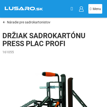
KOŠÍK
Prejsť
na
obsah
Náradie pre sadrokartonistov
DRŽIAK SADROKARTÓNU
PRESS PLAC PROFI
161055