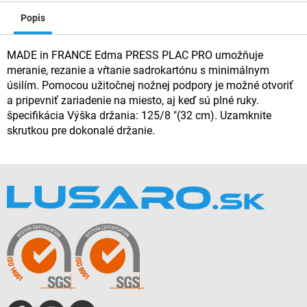
Popis
MADE in FRANCE Edma PRESS PLAC PRO umožňuje
meranie, rezanie a vŕtanie sadrokartónu s minimálnym
úsilím. Pomocou užitočnej nožnej podpory je možné otvoriť
a pripevniť zariadenie na miesto, aj keď sú plné ruky.
špecifikácia Výška držania: 125/8 "(32 cm). Uzamknite
skrutkou pre dokonalé držanie.
Z
á
p
ä
t
i
e