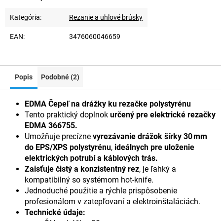
Kategória
:
Rezanie a uhlové brúsky
EAN
:
3476060046659
Popis
Podobné (2)
EDMA Čepeľ na drážky ku rezačke polystyrénu
Tento praktický doplnok
určený pre elektrické rezačky
EDMA 366755.
Umožňuje precízne
vyrezávanie drážok šírky 30 mm
do EPS/XPS polystyrénu
,
ideálnych pre uloženie
elektrických potrubí a káblových trás.
Zaisťuje čistý a konzistentný rez
, je ľahký a
kompatibilný so systémom hot‑knife.
Jednoduché použitie a rýchle prispôsobenie
profesionálom v zatepľovaní a elektroinštaláciách.
Technické údaje: