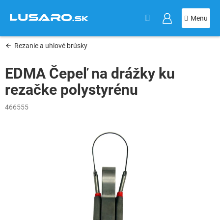
KOŠÍK
Prejsť
na
obsah
Rezanie a uhlové brúsky
EDMA Čepeľ na drážky ku
rezačke polystyrénu
466555