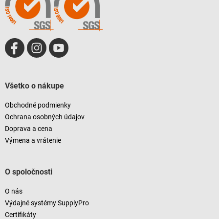
i
e
Všetko o nákupe
Obchodné podmienky
Ochrana osobných údajov
Doprava a cena
Výmena a vrátenie
O spoločnosti
O nás
Výdajné systémy SupplyPro
Certifikáty