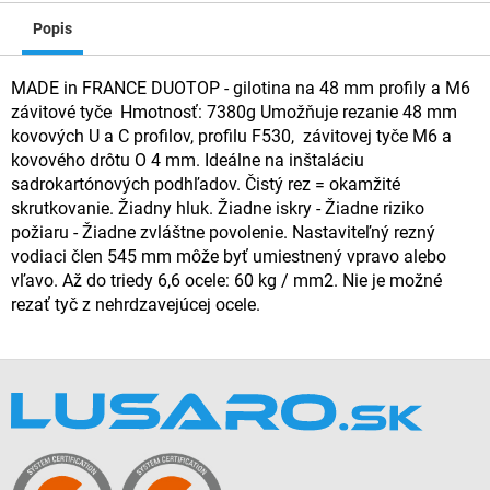
Popis
MADE in FRANCE DUOTOP - gilotina na 48 mm profily a M6
závitové tyče Hmotnosť: 7380g Umožňuje rezanie 48 mm
kovových U a C profilov, profilu F530, závitovej tyče M6 a
kovového drôtu O 4 mm. Ideálne na inštaláciu
sadrokartónových podhľadov. Čistý rez = okamžité
skrutkovanie. Žiadny hluk. Žiadne iskry - Žiadne riziko
požiaru - Žiadne zvláštne povolenie. Nastaviteľný rezný
vodiaci člen 545 mm môže byť umiestnený vpravo alebo
vľavo. Až do triedy 6,6 ocele: 60 kg / mm2. Nie je možné
rezať tyč z nehrdzavejúcej ocele.
Z
á
p
ä
t