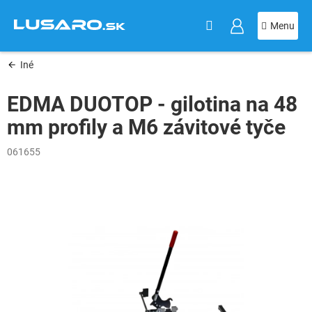
KOŠÍK
Prejsť
na
obsah
Iné
EDMA DUOTOP - gilotina na 48
mm profily a M6 závitové tyče
061655