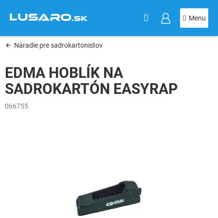
KOŠÍK
Prejsť
na
obsah
Náradie pre sadrokartonistov
EDMA HOBLÍK NA
SADROKARTÓN EASYRAP
066755