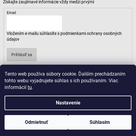
Email
Vložením e-mailu súhlasíte s
podmienkami ochrany osobných
údajov
Prihlásiť sa
Tento web používa súbory cookie. Ďalším prechádzaním
tohto webu vyjadrujete súhlas s ich používaním. Viac
informácií
tu
.
Nastavenie
Odmietnuť
Súhlasím
Copyright 2026
LUSARO
. Všetky práva vyhradené.
Vytvoril Shoptet
|
D2solutions
|
ShopCode