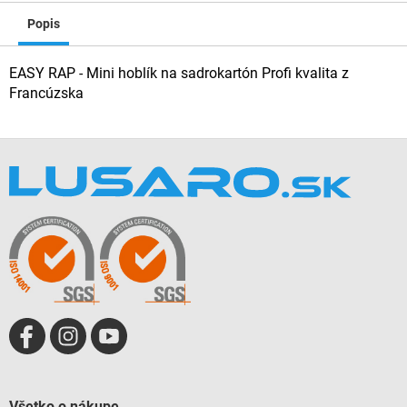
Popis
EASY RAP - Mini hoblík na sadrokartón Profi kvalita z
Francúzska
Z
á
p
ä
t
i
e
Všetko o nákupe