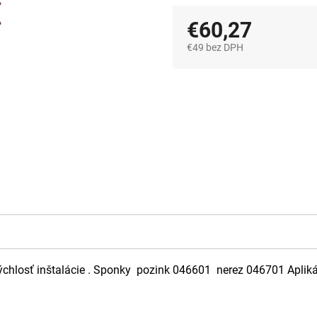
€60,27
€49 bez DPH
Jednotková
cena:
losť inštalácie . Sponky pozink 046601 nerez 046701 Apliká