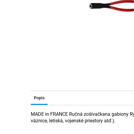
Popis
MADE in FRANCE Ručná zošívačkana gabiony Rých
väznice, letiská, vojenské priestory atď.).