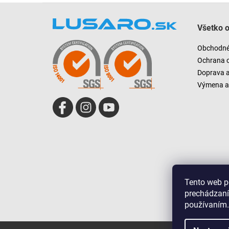
Z
á
Všetko 
p
ä
Obchodné
t
Ochrana 
i
Doprava 
e
Výmena a 
Tento web p
prechádzaní
používaním.