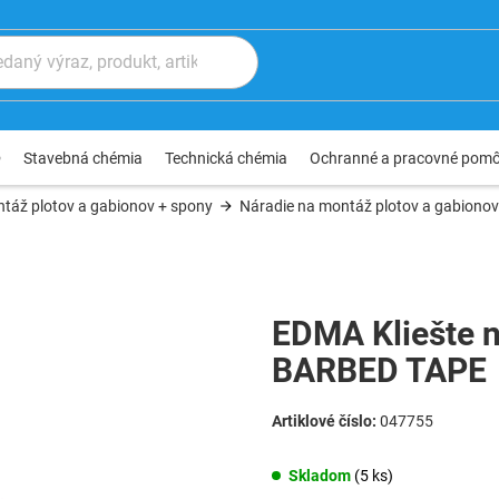
®
Stavebná chémia
Technická chémia
Ochranné a pracovné pom
táž plotov a gabionov + spony
Náradie na montáž plotov a gabionov
EDMA Kliešte 
BARBED TAPE
047755
Skladom
(5 ks)