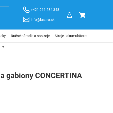
+421 911 234 348
NÁKUPNÝ
info@lusaro.sk
KOŠÍK
ôcky
Ručné náradie a nástroje
Stroje - akumulátorové, elektro, pneu
na gabiony CONCERTINA