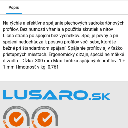
Popis
Na rýchle a efektívne spájanie plechových sadrokartónových
profilov. Bez nutnosti vŕtania a použitia skrutiek a nitov
Lícna strana po spojení bez výčnelkov. Spoj je pevný a pri
spojení nedochádza k posuvu profilov voči sebe, ktoré je
bežné pri štandardnom spájaní. Spájanie profilov aj v ťažko
prístupných miestach. Ergonomický dizajn, špeciálne mäkké
držadlo. Dĺžka: 300 mm Max. hrúbka spájaných profilov: 1 +
1 mm Hmotnosť v kg: 0,761
Z
á
p
ä
t
i
e