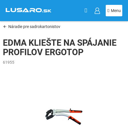
KOŠÍK
Prejsť
na
obsah
Náradie pre sadrokartonistov
EDMA KLIEŠTE NA SPÁJANIE
PROFILOV ERGOTOP
61955