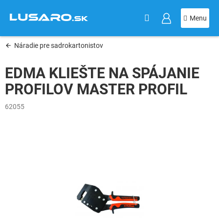
KOŠÍK
Prejsť
na
obsah
Náradie pre sadrokartonistov
EDMA KLIEŠTE NA SPÁJANIE
PROFILOV MASTER PROFIL
62055