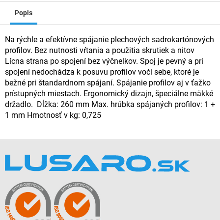
Popis
Na rýchle a efektívne spájanie plechových sadrokartónových
profilov. Bez nutnosti vŕtania a použitia skrutiek a nitov
Lícna strana po spojení bez výčnelkov. Spoj je pevný a pri
spojení nedochádza k posuvu profilov voči sebe, ktoré je
bežné pri štandardnom spájaní. Spájanie profilov aj v ťažko
prístupných miestach. Ergonomický dizajn, špeciálne mäkké
držadlo. Dĺžka: 260 mm Max. hrúbka spájaných profilov: 1 +
1 mm Hmotnosť v kg: 0,725
Z
á
p
ä
t
i
e