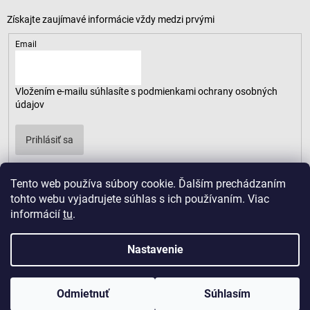
Email
Vložením e-mailu súhlasíte s
podmienkami ochrany osobných
údajov
Prihlásiť sa
Tento web používa súbory cookie. Ďalším prechádzaním
tohto webu vyjadrujete súhlas s ich používaním. Viac
informácií
tu
.
Nastavenie
Odmietnuť
Súhlasím
Copyright 2026
LUSARO
. Všetky práva vyhradené.
Vytvoril Shoptet
|
D2solutions
|
ShopCode