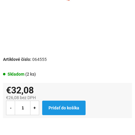
064555
Skladom
(2 ks)
€32,08
€26,08 bez DPH
Jednotková
Pridať do košíka
cena: