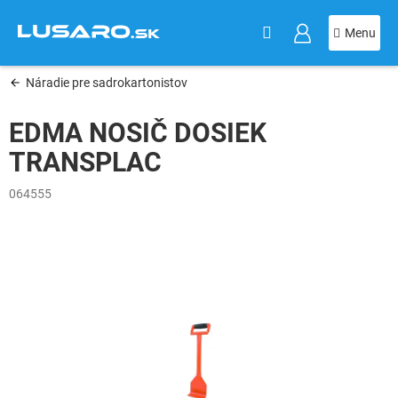
KOŠÍK
Prejsť
na
obsah
Náradie pre sadrokartonistov
EDMA NOSIČ DOSIEK
TRANSPLAC
064555