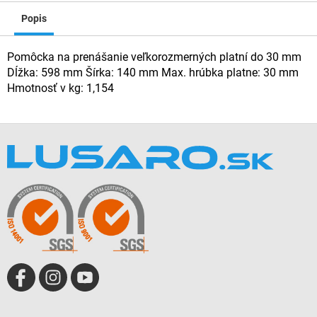
Popis
Pomôcka na prenášanie veľkorozmerných platní do 30 mm
Dĺžka: 598 mm Šírka: 140 mm Max. hrúbka platne: 30 mm
Hmotnosť v kg: 1,154
Z
á
p
ä
t
i
e