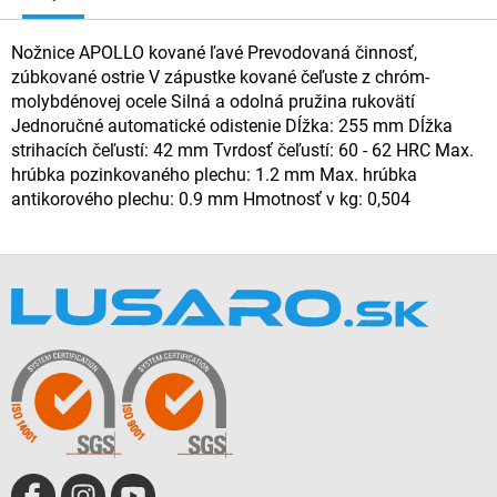
Nožnice APOLLO kované ľavé Prevodovaná činnosť,
zúbkované ostrie V zápustke kované čeľuste z chróm-
molybdénovej ocele Silná a odolná pružina rukovätí
Jednoručné automatické odistenie Dĺžka: 255 mm Dĺžka
strihacích čeľustí: 42 mm Tvrdosť čeľustí: 60 - 62 HRC Max.
hrúbka pozinkovaného plechu: 1.2 mm Max. hrúbka
antikorového plechu: 0.9 mm Hmotnosť v kg: 0,504
Z
á
p
ä
t
i
e