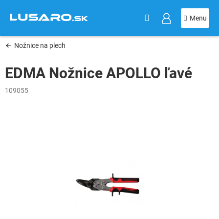
KOŠÍK
Prejsť
na
obsah
Nožnice na plech
EDMA Nožnice APOLLO ľavé
109055