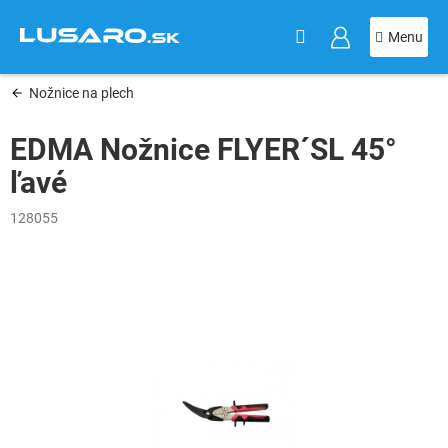
KOŠÍK
Prejsť
na
obsah
Nožnice na plech
EDMA Nožnice FLYER´SL 45°
ľavé
128055