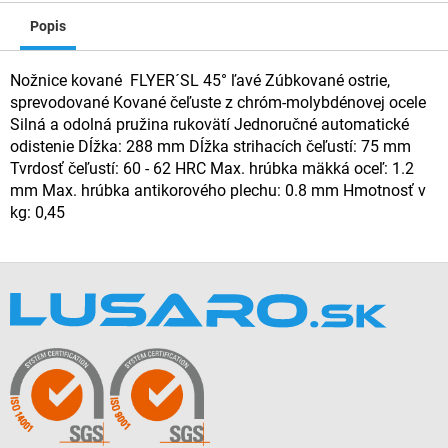
Popis
Nožnice kované FLYER´SL 45° ľavé Zúbkované ostrie,
sprevodované Kované čeľuste z chróm-molybdénovej ocele
Silná a odolná pružina rukovätí Jednoručné automatické
odistenie Dĺžka: 288 mm Dĺžka strihacích čeľustí: 75 mm
Tvrdosť čeľustí: 60 - 62 HRC Max. hrúbka mäkká oceľ: 1.2
mm Max. hrúbka antikorového plechu: 0.8 mm Hmotnosť v
kg: 0,45
Z
á
p
ä
t
i
e