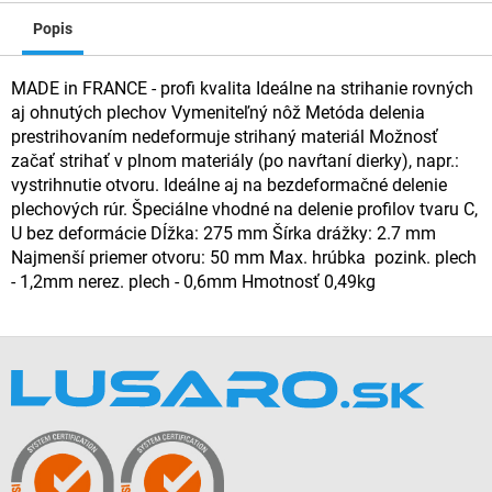
Popis
MADE in FRANCE - profi kvalita Ideálne na strihanie rovných
aj ohnutých plechov Vymeniteľný nôž Metóda delenia
prestrihovaním nedeformuje strihaný materiál Možnosť
začať strihať v plnom materiály (po navŕtaní dierky), napr.:
vystrihnutie otvoru. Ideálne aj na bezdeformačné delenie
plechových rúr. Špeciálne vhodné na delenie profilov tvaru C,
U bez deformácie Dĺžka: 275 mm Šírka drážky: 2.7 mm
Najmenší priemer otvoru: 50 mm Max. hrúbka pozink. plech
- 1,2mm nerez. plech - 0,6mm Hmotnosť 0,49kg
Z
á
p
ä
t
i