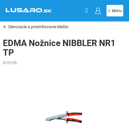
KOŠÍK
Prejsť
na
obsah
Dierovacie a prestrihovacie kliešte
EDMA Nožnice NIBBLER NR1
TP
010155