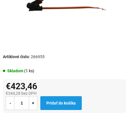
266955
Skladom
(1 ks)
€423,46
€344,28 bez DPH
Jednotková
Pridať do košíka
cena: