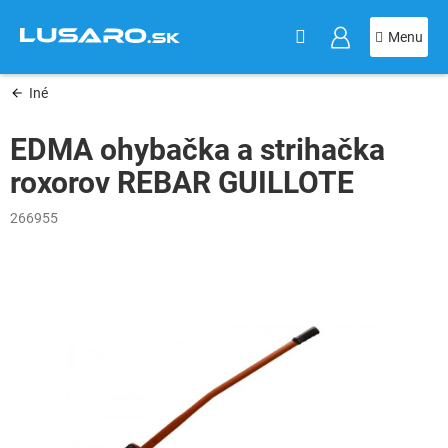
KOŠÍK
Prejsť
na
obsah
Iné
EDMA ohybačka a strihačka
roxorov REBAR GUILLOTE
266955