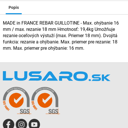
Popis
MADE in FRANCE REBAR GUILLOTINE - Max. ohýbanie 16
mm / max. rezanie 18 mm Hmotnosť: 19,4kg Umožňuje
rezanie oceľových výstuží (max. Priemer 18 mm). Dvojitá
funkcia: rezanie a ohýbanie. Max. priemer pre rezanie: 18
mm. Max. priemer pre ohýbanie: 16 mm.
Z
á
p
ä
t
i
e