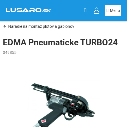
KOŠÍK
Prejsť
na
obsah
Náradie na montáž plotov a gabionov
EDMA Pneumaticke TURBO24
049855