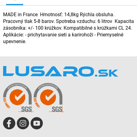
MADE in France Hmotnosť: 14,8kg Rýchla obsluha.
Pracovný tlak 5-8 barov. Spotreba vzduchu: 6 litrov Kapacita
zásobníka: +/- 100 krúžkov. Kompatibilné s krúžkami CL 24.
Aplikácie: - prichytavanie sieti a karirohoži - Priemyselné
upevnenie.
Z
á
p
ä
t
i
e