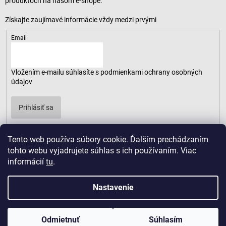
produktoch na našom e-shope.
Email
Vložením e-mailu súhlasíte s
podmienkami ochrany osobných
údajov
Prihlásiť sa
Tento web používa súbory cookie. Ďalším prechádzaním
tohto webu vyjadrujete súhlas s ich používaním. Viac
informácií
tu
.
Nastavenie
Odmietnuť
Súhlasím
Copyright 2026
LUSARO
. Všetky práva vyhradené.