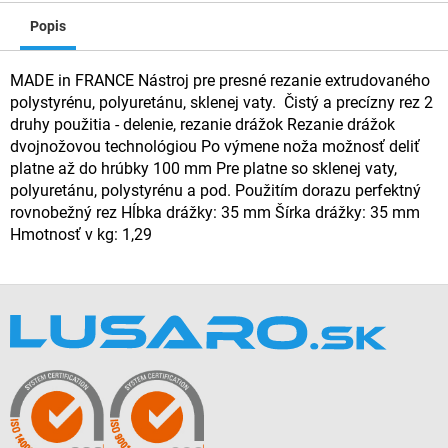
Popis
MADE in FRANCE Nástroj pre presné rezanie extrudovaného
polystyrénu, polyuretánu, sklenej vaty. Čistý a precízny rez 2
druhy použitia - delenie, rezanie drážok Rezanie drážok
dvojnožovou technológiou Po výmene noža možnosť deliť
platne až do hrúbky 100 mm Pre platne so sklenej vaty,
polyuretánu, polystyrénu a pod. Použitím dorazu perfektný
rovnobežný rez Hĺbka drážky: 35 mm Šírka drážky: 35 mm
Hmotnosť v kg: 1,29
Z
á
p
ä
t
i
e