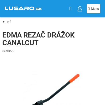
KOŠÍK
Prejsť
na
obsah
Iné
EDMA REZAČ DRÁŽOK
CANALCUT
069055