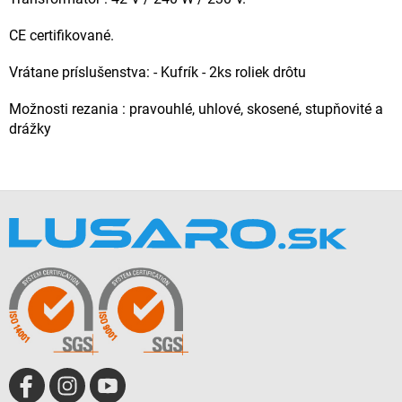
CE certifikované.
Vrátane príslušenstva: - Kufrík - 2ks roliek drôtu
Možnosti rezania : pravouhlé, uhlové, skosené, stupňovité a
drážky
Z
á
p
ä
t
i
e