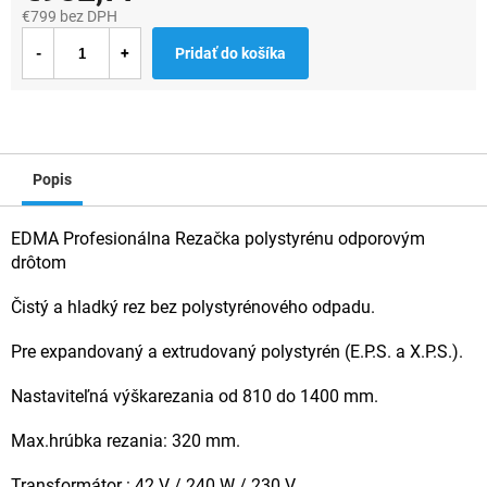
€799 bez DPH
Jednotková
Pridať do košíka
cena:
Popis
EDMA Profesionálna Rezačka polystyrénu odporovým
drôtom
Čistý a hladký rez bez polystyrénového odpadu.
Pre expandovaný a extrudovaný polystyrén (E.P.S. a X.P.S.).
Nastaviteľná výškarezania od 810 do 1400 mm.
Max.hrúbka rezania: 320 mm.
Transformátor : 42 V / 240 W / 230 V.