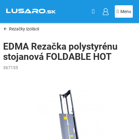
KOŠÍK
Prejsť
na
obsah
Rezačky izolácii
EDMA Rezačka polystyrénu
stojanová FOLDABLE HOT
367155