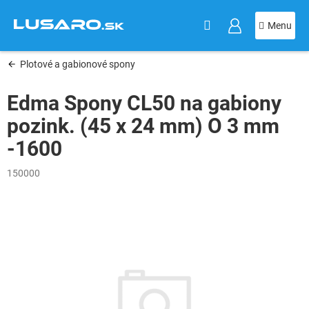
KOŠÍK
Prejsť
na
obsah
Plotové a gabionové spony
Edma Spony CL50 na gabiony
pozink. (45 x 24 mm) O 3 mm
-1600
150000