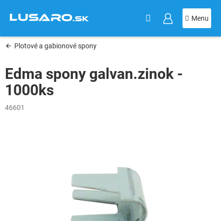
KOŠÍK
Prejsť
na
obsah
Plotové a gabionové spony
Edma spony galvan.zinok -
1000ks
46601