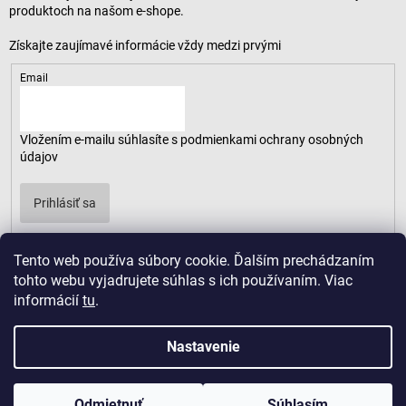
produktoch na našom e-shope.
Email
Vložením e-mailu súhlasíte s
podmienkami ochrany osobných
údajov
Prihlásiť sa
Tento web používa súbory cookie. Ďalším prechádzaním
tohto webu vyjadrujete súhlas s ich používaním. Viac
informácií
tu
.
Nastavenie
Odmietnuť
Súhlasím
Copyright 2026
LUSARO
. Všetky práva vyhradené.