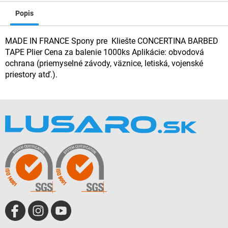
Popis
MADE IN FRANCE Spony pre Kliešte CONCERTINA BARBED
TAPE Plier Cena za balenie 1000ks Aplikácie: obvodová
ochrana (priemyselné závody, väznice, letiská, vojenské
priestory atď.).
Z
á
p
ä
t
i
e