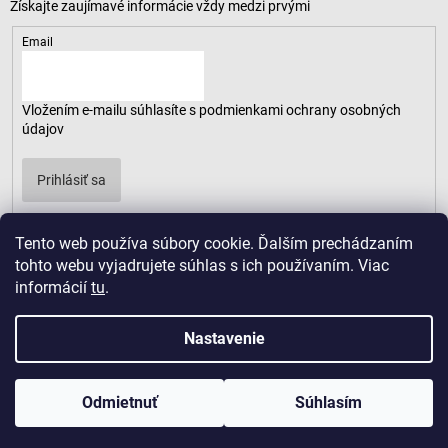
Email
Vložením e-mailu súhlasíte s
podmienkami ochrany osobných
údajov
Prihlásiť sa
Tento web používa súbory cookie. Ďalším prechádzaním
tohto webu vyjadrujete súhlas s ich používaním. Viac
informácií
tu
.
Nastavenie
Odmietnuť
Súhlasím
Copyright 2026
LUSARO
. Všetky práva vyhradené.
Vytvoril Shoptet
|
D2solutions
|
ShopCode