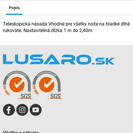
Popis
Teleskopická násada Vhodné pre všetky nože na hladké dlhé
rukoväte. Nastavitelná dĺžka 1 m do 2,40m.
Z
á
p
ä
t
i
e
Všetko o nákupe