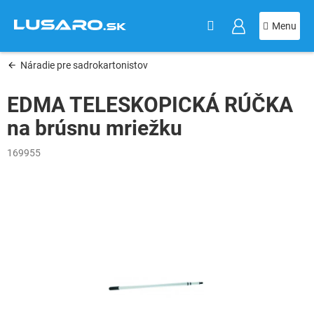
KOŠÍK
Prejsť
na
obsah
Náradie pre sadrokartonistov
EDMA TELESKOPICKÁ RÚČKA
na brúsnu mriežku
169955