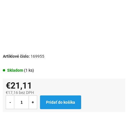
169955
Skladom
(1 ks)
€21,11
€17,16 bez DPH
Jednotková
Pridať do košíka
cena: