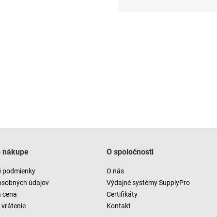
Jednotková
cena:
o nákupe
O spoločnosti
 podmienky
O nás
osobných údajov
Výdajné systémy SupplyPro
a cena
Certifikáty
vrátenie
Kontakt