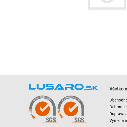
Z
á
Všetko 
p
ä
Obchodné
t
Ochrana 
i
Doprava 
e
Výmena a 