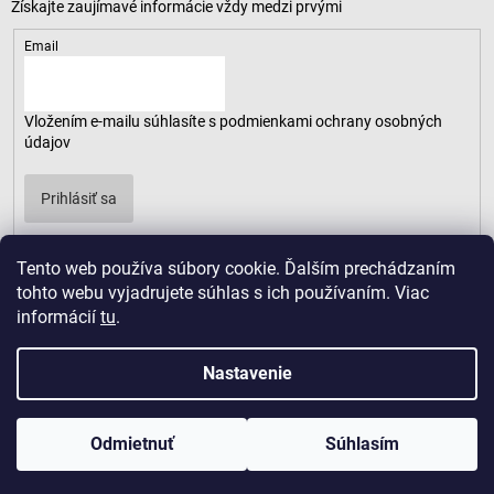
Email
Vložením e-mailu súhlasíte s
podmienkami ochrany osobných
údajov
Prihlásiť sa
Tento web používa súbory cookie. Ďalším prechádzaním
tohto webu vyjadrujete súhlas s ich používaním. Viac
informácií
tu
.
Nastavenie
Odmietnuť
Súhlasím
Copyright 2026
LUSARO
. Všetky práva vyhradené.
Vytvoril Shoptet
|
D2solutions
|
ShopCode