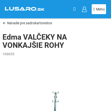
KOŠÍK
Prejsť
na
obsah
Náradie pre sadrokartonistov
Edma VALČEKY NA
VONKAJŠIE ROHY
166655