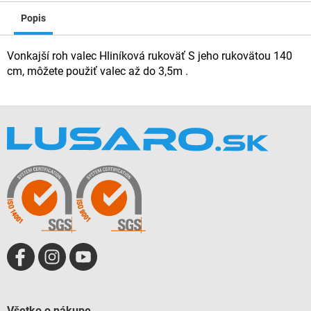
Popis
Vonkajší roh valec Hliníková rukoväť S jeho rukovätou 140
cm, môžete použiť valec až do 3,5m .
Z
á
p
ä
t
i
e
Všetko o nákupe