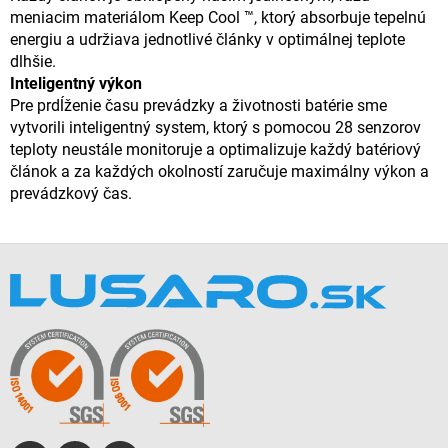
meniacim materiálom Keep Cool ™, ktorý absorbuje tepelnú
energiu a udržiava jednotlivé články v optimálnej teplote
dlhšie.
Inteligentný výkon
Pre prdĺženie času prevádzky a životnosti batérie sme
vytvorili inteligentný system, ktorý s pomocou 28 senzorov
teploty neustále monitoruje a optimalizuje každý batériový
článok a za každých okolností zaručuje maximálny výkon a
prevádzkový čas.
Z
á
p
ä
t
i
e