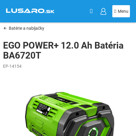
KOŠÍK
Prejsť
na
obsah
Batérie a nabíjačky
EGO POWER+ 12.0 Ah Batéria
BA6720T
EP-14154