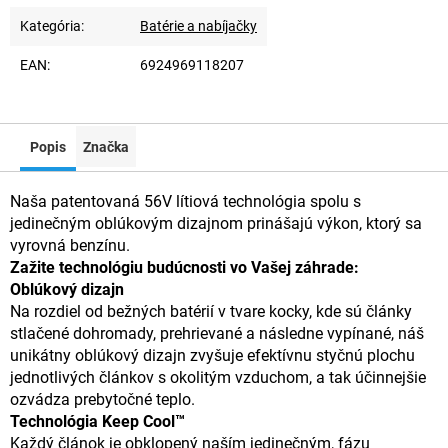
Kategória
:
Batérie a nabíjačky
EAN
:
6924969118207
Popis
Značka
Naša patentovaná 56V lítiová technológia spolu s
jedinečným oblúkovým dizajnom prinášajú výkon, ktorý sa
vyrovná benzínu.
Zažite technológiu budúcnosti vo Vašej záhrade:
Oblúkový dizajn
Na rozdiel od bežných batérií v tvare kocky, kde sú články
stlačené dohromady, prehrievané a následne vypínané, náš
unikátny oblúkový dizajn zvyšuje efektívnu styčnú plochu
jednotlivých článkov s okolitým vzduchom, a tak účinnejšie
ozvádza prebytočné teplo.
Technológia Keep Cool™
Každý článok je obklopený naším jedinečným, fázu