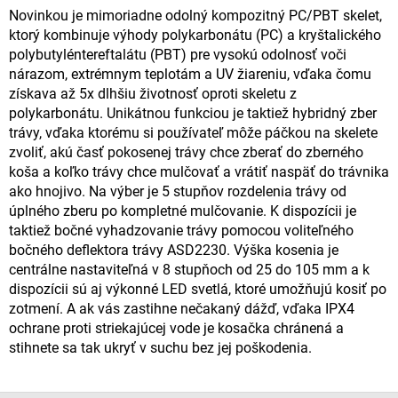
Novinkou je mimoriadne odolný kompozitný PC/PBT skelet,
ktorý kombinuje výhody polykarbonátu (PC) a kryštalického
polybutyléntereftalátu (PBT) pre vysokú odolnosť voči
nárazom, extrémnym teplotám a UV žiareniu, vďaka čomu
získava až 5x dlhšiu životnosť oproti skeletu z
polykarbonátu. Unikátnou funkciou je taktiež hybridný zber
trávy, vďaka ktorému si používateľ môže páčkou na skelete
zvoliť, akú časť pokosenej trávy chce zberať do zberného
koša a koľko trávy chce mulčovať a vrátiť naspäť do trávnika
ako hnojivo. Na výber je 5 stupňov rozdelenia trávy od
úplného zberu po kompletné mulčovanie. K dispozícii je
taktiež bočné vyhadzovanie trávy pomocou voliteľného
bočného deflektora trávy ASD2230. Výška kosenia je
centrálne nastaviteľná v 8 stupňoch od 25 do 105 mm a k
dispozícii sú aj výkonné LED svetlá, ktoré umožňujú kosiť po
zotmení. A ak vás zastihne nečakaný dážď, vďaka IPX4
ochrane proti striekajúcej vode je kosačka chránená a
stihnete sa tak ukryť v suchu bez jej poškodenia.