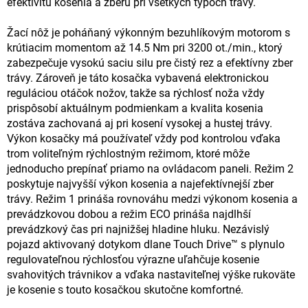
efektivitu kosenia a zberu pri všetkých typoch trávy.
Žací nôž je poháňaný výkonným bezuhlíkovým motorom s
krútiacim momentom až 14.5 Nm pri 3200 ot./min., ktorý
zabezpečuje vysokú saciu silu pre čistý rez a efektívny zber
trávy. Zároveň je táto kosačka vybavená elektronickou
reguláciou otáčok nožov, takže sa rýchlosť noža vždy
prispôsobí aktuálnym podmienkam a kvalita kosenia
zostáva zachovaná aj pri kosení vysokej a hustej trávy.
Výkon kosačky má používateľ vždy pod kontrolou vďaka
trom voliteľným rýchlostným režimom, ktoré môže
jednoducho prepínať priamo na ovládacom paneli. Režim 2
poskytuje najvyšší výkon kosenia a najefektívnejší zber
trávy. Režim 1 prináša rovnováhu medzi výkonom kosenia a
prevádzkovou dobou a režim ECO prináša najdlhší
prevádzkový čas pri najnižšej hladine hluku. Nezávislý
pojazd aktivovaný dotykom dlane Touch Drive™ s plynulo
regulovateľnou rýchlosťou výrazne uľahčuje kosenie
svahovitých trávnikov a vďaka nastaviteľnej výške rukoväte
je kosenie s touto kosačkou skutočne komfortné.