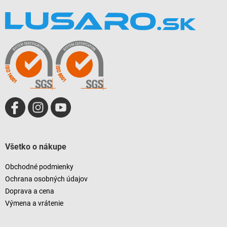
Z
á
p
ä
t
i
e
Všetko o nákupe
Obchodné podmienky
Ochrana osobných údajov
Doprava a cena
Výmena a vrátenie