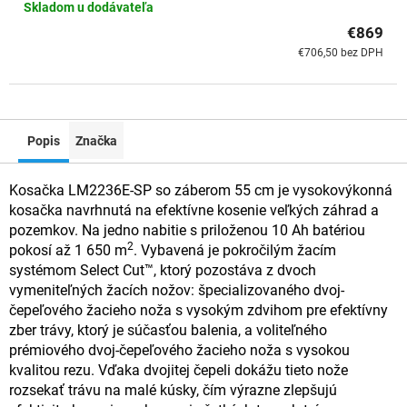
Skladom u dodávateľa
€869
€706,50 bez DPH
Popis
Značka
Kosačka LM2236E-SP so záberom 55 cm je vysokovýkonná
kosačka navrhnutá na efektívne kosenie veľkých záhrad a
pozemkov. Na jedno nabitie s priloženou 10 Ah batériou
2
pokosí až 1 650 m
. Vybavená je pokročilým žacím
systémom Select Cut™, ktorý pozostáva z dvoch
vymeniteľných žacích nožov: špecializovaného dvoj-
čepeľového žacieho noža s vysokým zdvihom pre efektívny
zber trávy, ktorý je súčasťou balenia, a voliteľného
prémiového dvoj-čepeľového žacieho noža s vysokou
kvalitou rezu. Vďaka dvojitej čepeli dokážu tieto nože
rozsekať trávu na malé kúsky, čím výrazne zlepšujú