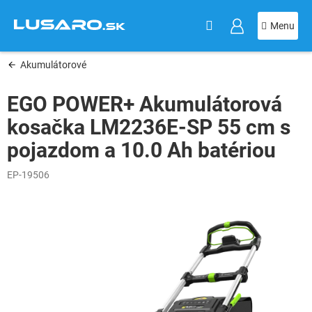
KOŠÍK
Prejsť
na
obsah
Akumulátorové
EGO POWER+ Akumulátorová
kosačka LM2236E-SP 55 cm s
pojazdom a 10.0 Ah batériou
EP-19506