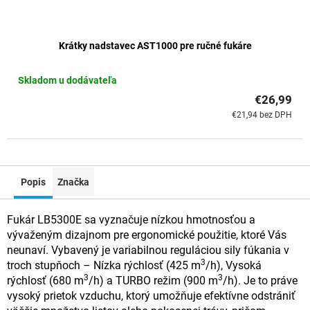
Krátky nadstavec AST1000 pre ručné fukáre
Skladom u dodávateľa
€26,99
€21,94 bez DPH
Popis
Značka
Fukár LB5300E sa vyznačuje nízkou hmotnosťou a
vývaženým dizajnom pre ergonomické použitie, ktoré Vás
neunaví. Vybavený je variabilnou reguláciou sily fúkania v
3
troch stupňoch – Nízka rýchlosť (425 m
/h), Vysoká
3
3
rýchlosť (680 m
/h) a TURBO režim (900 m
/h). Je to práve
vysoký prietok vzduchu, ktorý umožňuje efektívne odstrániť