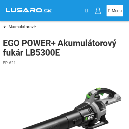
KOŠÍK
Prejsť
na
obsah
Akumulátorové
EGO POWER+ Akumulátorový
fukár LB5300E
EP-621