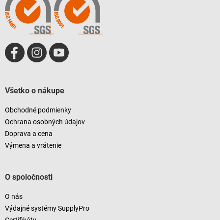
i
e
Všetko o nákupe
Obchodné podmienky
Ochrana osobných údajov
Doprava a cena
Výmena a vrátenie
O spoločnosti
O nás
Výdajné systémy SupplyPro