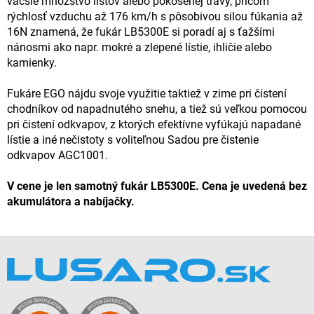
väčšie množstvo listov alebo pokosenej trávy, pričom
rýchlosť vzduchu až 176 km/h s pôsobivou silou fúkania až
16N znamená, že fukár LB5300E si poradí aj s ťažšími
nánosmi ako napr. mokré a zlepené lístie, ihličie alebo
kamienky.
Fukáre EGO nájdu svoje využitie taktiež v zime pri čistení
chodníkov od napadnutého snehu, a tiež sú veľkou pomocou
pri čistení odkvapov, z ktorých efektívne vyfúkajú napadané
lístie a iné nečistoty s voliteľnou Sadou pre čistenie
odkvapov AGC1001.
V cene je len samotný fukár LB5300E. Cena je uvedená bez
akumulátora a nabíjačky.
Z
á
p
ä
t