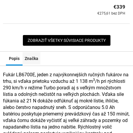
€339
€275,61 bez DPH
ZOBRAZIŤ VŠETKY SÚVISIACE PRODUKTY
Popis
Značka
Fukár LB6700E, jeden z najvýkonnejších ručných fukárov na
3
trhu, si vďaka prietoku vzduchu až 1 138 m
/h pri rýchlosti
290 km/h v režime Turbo poradí aj s veľkým množstvom
lístia a odolných nečistôt na veľkých plochách. Vďaka sile
fúkania až 21 N dokáže odfúknuť aj mokré lístie, ihličie,
alebo čerstvo napadnutý sneh. S odporúčanou 5.0 Ah
batériou poskytuje priemerný prevádzkový čas až 150 minút,
vďaka čomu dokáže vyčistiť aj veľké záhrady a pozemky od
napadaného lístia na jedno nabitie. Rýchlostný volič