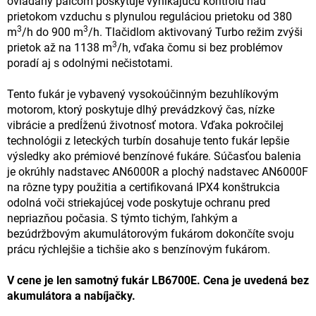
ovládaný palcom poskytuje vynikajúcu kontrolu nad
prietokom vzduchu s plynulou reguláciou prietoku od 380
3
3
m
/h do 900 m
/h. Tlačidlom aktivovaný Turbo režim zvýši
3
prietok až na 1138 m
/h, vďaka čomu si bez problémov
poradí aj s odolnými nečistotami.
Tento fukár je vybavený vysokoúčinným bezuhlíkovým
motorom, ktorý poskytuje dlhý prevádzkový čas, nízke
vibrácie a predĺženú životnosť motora. Vďaka pokročilej
technológii z leteckých turbín dosahuje tento fukár lepšie
výsledky ako prémiové benzínové fukáre. Súčasťou balenia
je okrúhly nadstavec AN6000R a plochý nadstavec AN6000F
na rôzne typy použitia a certifikovaná IPX4 konštrukcia
odolná voči striekajúcej vode poskytuje ochranu pred
nepriazňou počasia. S týmto tichým, ľahkým a
bezúdržbovým akumulátorovým fukárom dokončíte svoju
prácu rýchlejšie a tichšie ako s benzínovým fukárom.
V cene je len samotný fukár LB6700E. Cena je uvedená bez
akumulátora a nabíjačky.