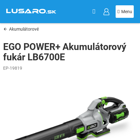
KOŠÍK
Prejsť
na
obsah
Akumulátorové
EGO POWER+ Akumulátorový
fukár LB6700E
EP-19819