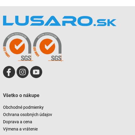
Z
á
p
ä
t
i
e
Všetko o nákupe
Obchodné podmienky
Ochrana osobných údajov
Doprava a cena
Výmena a vrátenie