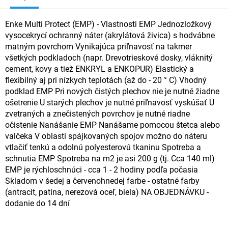
Enke Multi Protect (EMP) - Vlastnosti EMP Jednozložkový
vysocekrycí ochranný náter (akrylátová živica) s hodvábne
matným povrchom Vynikajúca priľnavosť na takmer
všetkých podkladoch (napr. Drevotrieskové dosky, vláknitý
cement, kovy a tiež ENKRYL a ENKOPUR) Elastický a
flexibilný aj pri nízkych teplotách (až do - 20 ° C) Vhodný
podklad EMP Pri nových čistých plechov nie je nutné žiadne
ošetrenie U starých plechov je nutné priľnavosť vyskúšať U
zvetraných a znečistených povrchov je nutné riadne
očistenie Nanášanie EMP Nanášame pomocou štetca alebo
valčeka V oblasti spájkovaných spojov možno do náteru
vtlačiť tenkú a odolnú polyesterovú tkaninu Spotreba a
schnutia EMP Spotreba na m2 je asi 200 g (tj. Cca 140 ml)
EMP je rýchloschnúci - cca 1 - 2 hodiny podľa počasia
Skladom v šedej a červenohnedej farbe - ostatné farby
(antracit, patina, nerezová oceľ, biela) NA OBJEDNÁVKU -
dodanie do 14 dní