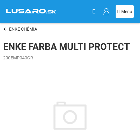
KOŠÍK
Prejsť
na
obsah
ENKE CHÉMIA
ENKE FARBA MULTI PROTECT
200EMP040GR