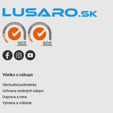
Z
á
p
ä
t
i
e
Všetko o nákupe
Obchodné podmienky
Ochrana osobných údajov
Doprava a cena
Výmena a vrátenie