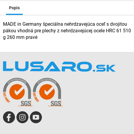
Popis
MADE in Germany špeciálna nehrdzavejúca oceľ s dvojitou
pákou vhodná pre plechy z nehrdzavejúcej ocele HRC 61 510
g 260 mm pravé
Z
á
p
ä
t
i
e