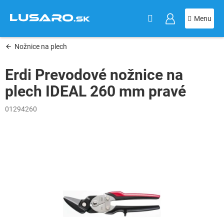
KOŠÍK
Prejsť
na
obsah
Nožnice na plech
Erdi Prevodové nožnice na
plech IDEAL 260 mm pravé
01294260