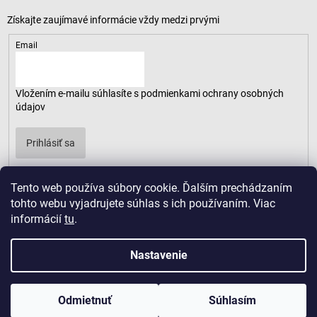
Email
Vložením e-mailu súhlasíte s
podmienkami ochrany osobných
údajov
Prihlásiť sa
Tento web používa súbory cookie. Ďalším prechádzaním
tohto webu vyjadrujete súhlas s ich používaním. Viac
informácií
tu
.
Nastavenie
Odmietnuť
Súhlasím
Copyright 2026
LUSARO
. Všetky práva vyhradené.
Vytvoril Shoptet
|
D2solutions
|
ShopCode