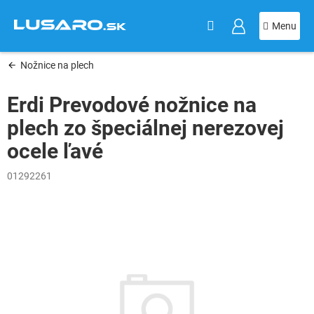
KOŠÍK
Prejsť
na
obsah
Nožnice na plech
Erdi Prevodové nožnice na
plech zo špeciálnej nerezovej
ocele ľavé
01292261