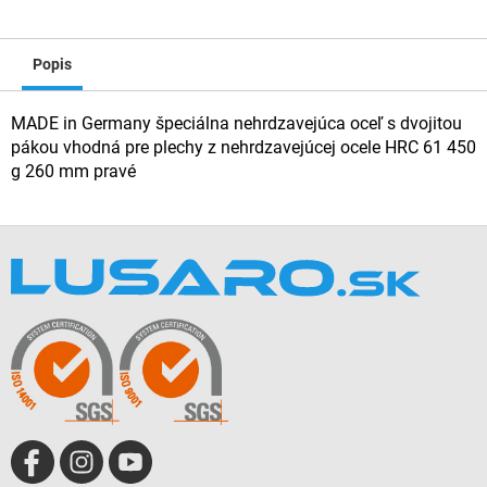
Popis
MADE in Germany špeciálna nehrdzavejúca oceľ s dvojitou
pákou vhodná pre plechy z nehrdzavejúcej ocele HRC 61 450
g 260 mm pravé
Z
á
p
ä
t
i
e