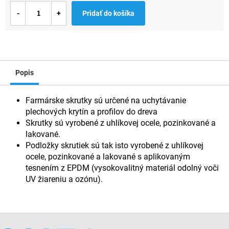
Jednotková
Pridať do košíka
cena:
Popis
Farmárske skrutky sú určené na uchytávanie
plechových krytín a profilov do dreva
Skrutky sú vyrobené z uhlíkovej ocele, pozinkované a
lakované.
Podložky skrutiek sú tak isto vyrobené z uhlíkovej
ocele, pozinkované a lakované s aplikovaným
tesnením z EPDM (vysokovalitný materiál odolný voči
UV žiareniu a ozónu).
Z