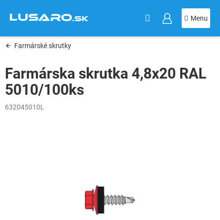
KOŠÍK
Prejsť
na
obsah
Farmárské skrutky
Farmárska skrutka 4,8x20 RAL
5010/100ks
632045010L