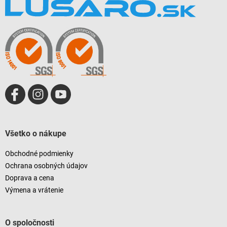
á
p
ä
t
i
e
Všetko o nákupe
Obchodné podmienky
Ochrana osobných údajov
Doprava a cena
Výmena a vrátenie
O spoločnosti