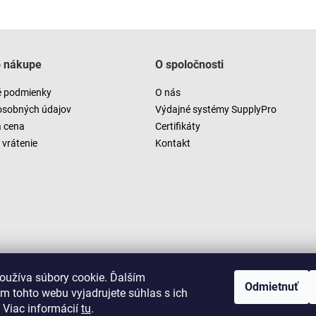
o nákupe
O spoločnosti
 podmienky
O nás
osobných údajov
Výdajné systémy SupplyPro
a cena
Certifikáty
vrátenie
Kontakt
oužíva súbory cookie. Ďalším
Odmietnuť
m tohto webu vyjadrujete súhlas s ich
 Viac informácií
tu
.