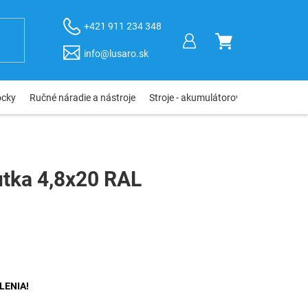
+421 911 234 348
NÁKUPNÝ
info@lusaro.sk
KOŠÍK
ôcky
Ručné náradie a nástroje
Stroje - akumulátorové, elektro, pneu
utka 4,8x20 RAL
LENIA!