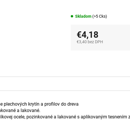
Skladom
(>5 Cks)
€4,18
€3,40 bez DPH
Jednotková
cena:
 plechových krytín a profilov do dreva
inkované a lakované.
hlíkovej ocele, pozinkované a lakované s aplikovaným tesnením