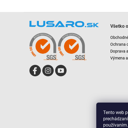
Z
á
Všetko 
p
ä
Obchodné
t
Ochrana 
i
Doprava 
e
Výmena a 
Tento web p
prechádzaní
používaním.