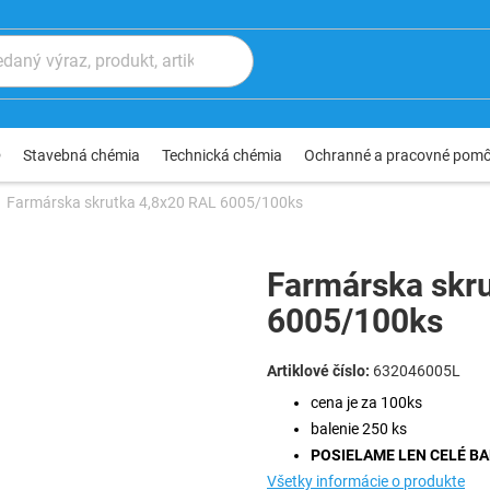
®
Stavebná chémia
Technická chémia
Ochranné a pracovné pom
Farmárska skrutka 4,8x20 RAL 6005/100ks
Farmárska skr
6005/100ks
632046005L
cena je za 100ks
balenie 250 ks
POSIELAME LEN CELÉ BA
Všetky informácie o produkte