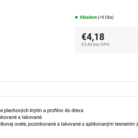
Skladom
(>5 Cks)
€4,18
€3,40 bez DPH
Jednotková
cena:
 plechových krytín a profilov do dreva
inkované a lakované.
hlíkovej ocele, pozinkované a lakované s aplikovaným tesnením