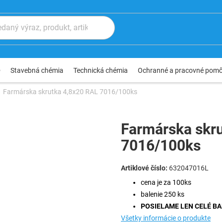
®
Stavebná chémia
Technická chémia
Ochranné a pracovné pom
Farmárska skrutka 4,8x20 RAL 7016/100ks
Farmárska skr
7016/100ks
632047016L
cena je za 100ks
balenie 250 ks
POSIELAME LEN CELÉ BA
Všetky informácie o produkte