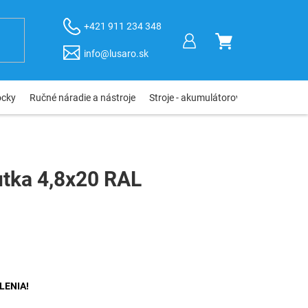
+421 911 234 348
NÁKUPNÝ
info@lusaro.sk
KOŠÍK
ôcky
Ručné náradie a nástroje
Stroje - akumulátorové, elektro, pneu
utka 4,8x20 RAL
LENIA!