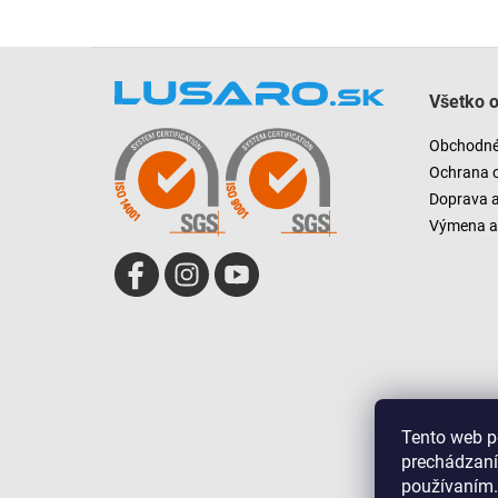
Z
á
Všetko 
p
ä
Obchodné
t
Ochrana 
i
Doprava 
e
Výmena a 
Tento web p
prechádzaní
používaním.