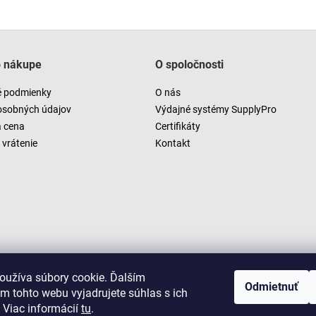
o nákupe
O spoločnosti
 podmienky
O nás
osobných údajov
Výdajné systémy SupplyPro
a cena
Certifikáty
vrátenie
Kontakt
oužíva súbory cookie. Ďalším
Odmietnuť
m tohto webu vyjadrujete súhlas s ich
 Viac informácií
tu
.