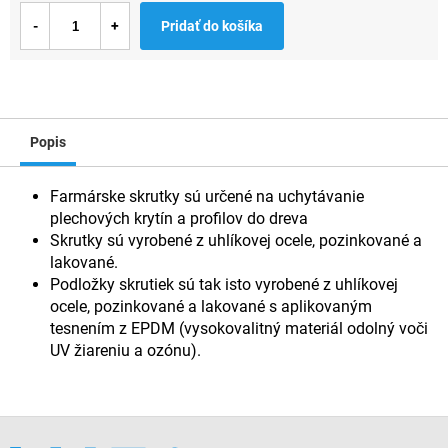
Jednotková
Pridať do košíka
cena:
Popis
Farmárske skrutky sú určené na uchytávanie
plechových krytín a profilov do dreva
Skrutky sú vyrobené z uhlíkovej ocele, pozinkované a
lakované.
Podložky skrutiek sú tak isto vyrobené z uhlíkovej
ocele, pozinkované a lakované s aplikovaným
tesnením z EPDM (vysokovalitný materiál odolný voči
UV žiareniu a ozónu).
Z