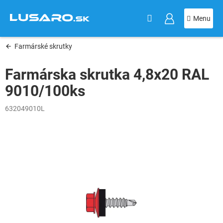
KOŠÍK
Prejsť
na
obsah
Farmárské skrutky
Farmárska skrutka 4,8x20 RAL
9010/100ks
632049010L