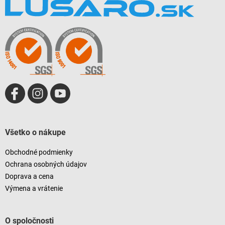
á
p
ä
t
i
e
Všetko o nákupe
Obchodné podmienky
Ochrana osobných údajov
Doprava a cena
Výmena a vrátenie
O spoločnosti