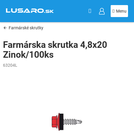
KOŠÍK
Prejsť
na
obsah
Farmárské skrutky
Farmárska skrutka 4,8x20
Zinok/100ks
63204L