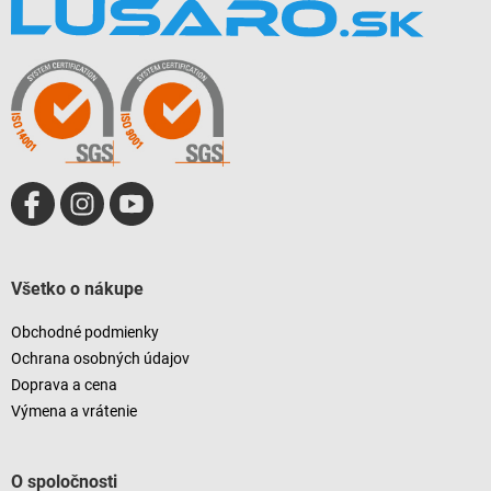
á
p
ä
t
i
e
Všetko o nákupe
Obchodné podmienky
Ochrana osobných údajov
Doprava a cena
Výmena a vrátenie
O spoločnosti