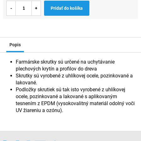
Jednotková
Pridať do košíka
cena:
Popis
Farmárske skrutky sú určené na uchytávanie
plechových krytín a profilov do dreva
Skrutky sú vyrobené z uhlíkovej ocele, pozinkované a
lakované.
Podložky skrutiek sú tak isto vyrobené z uhlíkovej
ocele, pozinkované a lakované s aplikovaným
tesnením z EPDM (vysokovalitný materiál odolný voči
UV žiareniu a ozónu).
Z