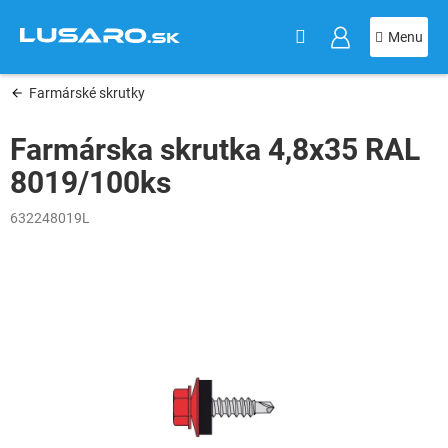
KOŠÍK
Prejsť
na
obsah
Farmárské skrutky
Farmárska skrutka 4,8x35 RAL
8019/100ks
632248019L