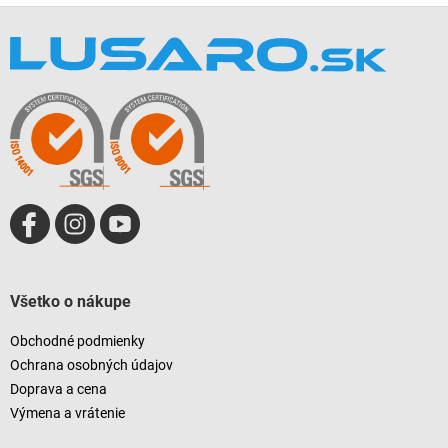
Z
á
p
ä
t
i
e
Všetko o nákupe
Obchodné podmienky
Ochrana osobných údajov
Doprava a cena
Výmena a vrátenie