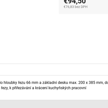
€94,50
€76,83 bez DPH
Jednotková
cena:
 do hloubky řezu 66 mm a základní desku max. 200 x 385 mm, do
é řezy, k přiřezávání a krácení kuchyňských pracovní