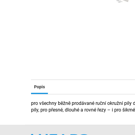
Popis
pro všechny běžně prodávané ruční okružní pily
pily, pro přesné, dlouhé a rovné řezy – i pro šikm
Z
á