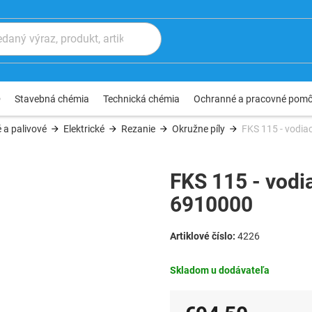
®
Stavebná chémia
Technická chémia
Ochranné a pracovné pom
 a palivové
Elektrické
Rezanie
Okružne píly
FKS 115 - vodia
FKS 115 - vodia
6910000
4226
Skladom u dodávateľa