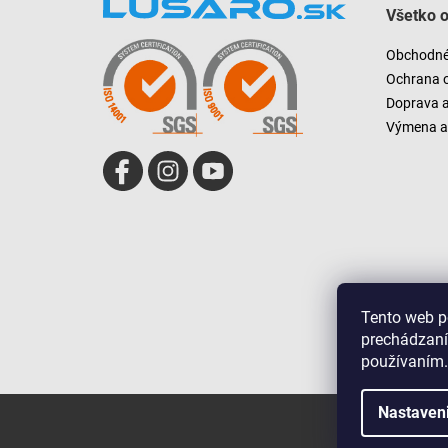
Všetko 
p
ä
Obchodné
t
Ochrana 
i
Doprava 
e
Výmena a 
Tento web p
prechádzaní
používaním.
Nastaven