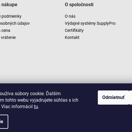
o nákupe
O spoločnosti
 podmienky
O nás
osobných údajov
Výdajné systémy SupplyPro
a cena
Certifikáty
vrátenie
Kontakt
oužíva súbory cookie. Ďalším
Odmietnuť
m tohto webu vyjadrujete súhlas s ich
 Viac informácií
tu
.
ie
Copyright 2026
LUSARO
. Všetky práva vyhradené.
Vytvoril Shoptet
|
D2solutions
|
ShopCode