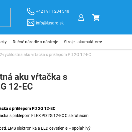
+421 911 234 348
NÁKUPNÝ
info@lusaro.sk
KOŠÍK
ôcky
Ručné náradie a nástroje
Stroje - akumulátorové, elektro, pneu
2-rýchlostná aku vŕtačka s príklepom PD 2G 12-EC
tná aku vŕtačka s
2G 12-EC
tačka s príklepom PD 2G 12-EC
tačka s príklepom FLEX PD 2G 12‑EC C s krútiacim
osti, EMS elektronika a LED osvetlenie – spoľahlivý