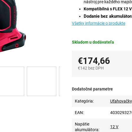
nástroj pre každého majst
Kompatibilná s FLEX 12 
Dodanie bez akumulátora
Všetky informácie o produkte
Skladom u dodávateľa
€174,66
€142 bez DPH
Jednotková
cena:
Dodatočné parametre
Kategória
:
Uťahovačky 
EAN
:
403029327
Napätie
12 V
akumulátora
: