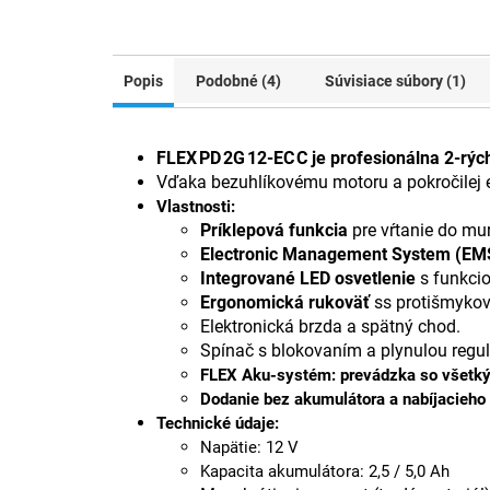
Popis
Podobné (4)
Súvisiace súbory (1)
FLEX PD 2G 12‑EC C je profesionálna 2-rýc
Vďaka bezuhlíkovému motoru a pokročilej el
Vlastnosti:
Príklepová funkcia
pre vŕtanie do mur
Electronic Management System (EM
Integrované LED osvetlenie
s funkcio
Ergonomická rukoväť
ss protišmyko
Elektronická brzda a spätný chod.
Spínač s blokovaním a plynulou regul
FLEX Aku-systém: prevádzka so všetk
Dodanie bez akumulátora a nabíjacieho 
Technické údaje:
Napätie: 12 V
Kapacita akumulátora: 2,5 / 5,0 Ah