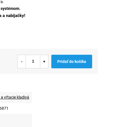
ra.
V systémom.
 a nabíjačky!
Pridať do košíka
a vŕtacie kladivá
6871