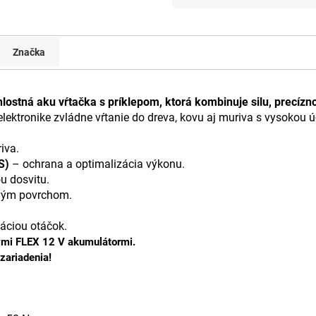
Značka
hlostná aku vŕtačka s príklepom, ktorá kombinuje silu, precíz
ektronike zvládne vŕtanie do dreva, kovu aj muriva s vysokou 
iva.
S)
– ochrana a optimalizácia výkonu.
u dosvitu.
vým povrchom.
áciou otáčok.
ými FLEX 12 V akumulátormi.
zariadenia!