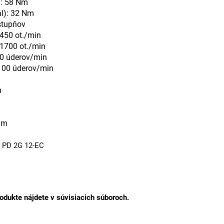
): 58 Nm
l): 32 Nm
stupňov
 450 ot./min
 1700 ot./min
850 úderov/min
 100 úderov/min
m
m
 mm
m PD 2G 12-EC
rodukte nájdete v súvisiacich súboroch.