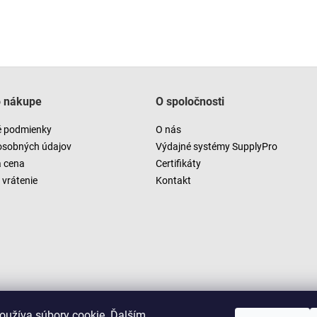
o nákupe
O spoločnosti
 podmienky
O nás
osobných údajov
Výdajné systémy SupplyPro
a cena
Certifikáty
vrátenie
Kontakt
oužíva súbory cookie. Ďalším