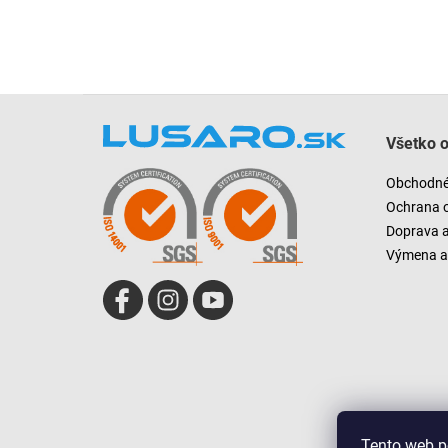
Z
á
Všetko 
p
ä
Obchodné
t
Ochrana 
i
Doprava 
e
Výmena a 
Tento web p