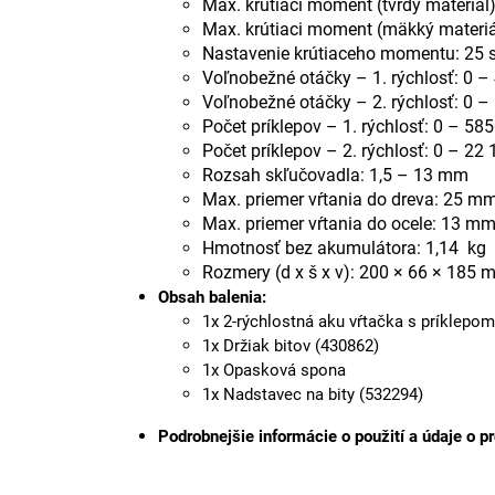
Max. krútiaci moment (tvrdý materiál
Max. krútiaci moment (mäkký materiá
Nastavenie krútiaceho momentu: 25 
Voľnobežné otáčky – 1. rýchlosť: 0 –
Voľnobežné otáčky – 2. rýchlosť: 0 –
Počet príklepov – 1. rýchlosť: 0 – 5
Počet príklepov – 2. rýchlosť: 0 – 22
Rozsah skľučovadla: 1,5 – 13 mm
Max. priemer vŕtania do dreva: 25 m
Max. priemer vŕtania do ocele: 13 m
Hmotnosť bez akumulátora: 1,14 kg
Rozmery (d x š x v): 200 × 66 × 185
Obsah balenia:
1x 2-rýchlostná aku vŕtačka s príklepo
1x Držiak bitov (430862)
1x Opasková spona
1x Nadstavec na bity (532294)
Podrobnejšie informácie o použití a údaje o p