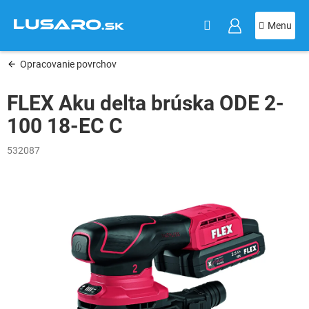
KOŠÍK
Prejsť
na
obsah
Opracovanie povrchov
FLEX Aku delta brúska ODE 2-
100 18-EC C
532087