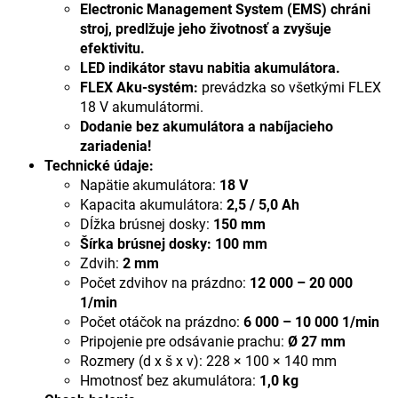
Electronic Management System (EMS) chráni
stroj, predlžuje jeho životnosť a zvyšuje
efektivitu.
LED indikátor stavu nabitia akumulátora.
FLEX Aku-systém:
prevádzka so všetkými FLEX
18 V akumulátormi.
Dodanie bez akumulátora a nabíjacieho
zariadenia!
Technické údaje:
Napätie akumulátora:
18 V
Kapacita akumulátora:
2,5 / 5,0 Ah
Dĺžka brúsnej dosky:
150 mm
Šírka brúsnej dosky: 100 mm
Zdvih:
2 mm
Počet zdvihov na prázdno:
12 000 – 20 000
1/min
Počet otáčok na prázdno:
6 000 – 10 000 1/min
Pripojenie pre odsávanie prachu:
Ø 27 mm
Rozmery (d x š x v): 228 × 100 × 140 mm
Hmotnosť bez akumulátora:
1,0 kg