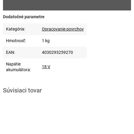
Dodatočné parametre
Kategória
:
Opracovanie povrchov
Hmotnosť
:
1 kg
EAN
:
4030293259270
Napätie
18 V
akumulátora
:
Súvisiaci tovar