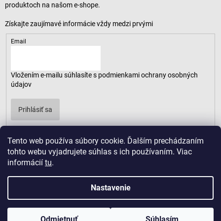
produktoch na našom e-shope.
Email
Vložením e-mailu súhlasíte s
podmienkami ochrany osobných
údajov
Prihlásiť sa
Tento web používa súbory cookie. Ďalším prechádzaním
tohto webu vyjadrujete súhlas s ich používaním. Viac
informácií
tu
.
Nastavenie
Odmietnuť
Súhlasím
Copyright 2026
LUSARO
. Všetky práva vyhradené.