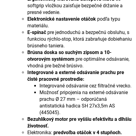
softgrip vložkou zaisťuje bezpečné držanie a
presné vedenie.
Elektronické nastavenie otáčok
podľa typu
materiálu.
E-spínač
pre jednoduchú a bezpečnú obsluhu, s
funkciou rýchlo-stop, ktorá zabraňuje dobiehaniu
brúsneho taniera.
Brúsna doska so suchým zipsom a 10-
otvorovým systémom
pre optimálne odsávanie,
vhodná pre bežné brúsivo.
Integrované a externé odsávanie prachu pre
čisté pracovné prostredie:
Integrované odsávanie cez filtračné vrecko.
Možnosť pripojenia na externé odsávanie
prachu Ø 27 mm – odporúčaná
antistatická hadica SH 27x3,5m AS
(445045).
Bezuhlíkový motor pre vyššiu efektivitu a dlhšiu
životnosť.
Elektronika:
predvoľba otáčok v 4 stupňoch.