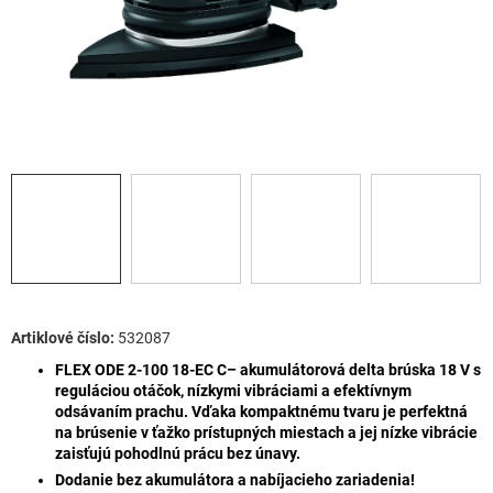
532087
FLEX ODE 2-100 18-EC C– akumulátorová delta brúska 18 V s
reguláciou otáčok, nízkymi vibráciami a efektívnym
odsávaním prachu. Vďaka kompaktnému tvaru
je perfektná
na brúsenie v ťažko prístupných miestach a jej nízke vibrácie
zaisťujú pohodlnú prácu bez únavy.
Dodanie bez akumulátora a nabíjacieho zariadenia!