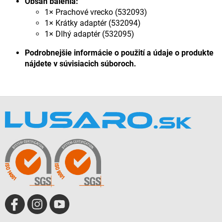
Obsah balenia:
1× Prachové vrecko (532093)
1× Krátky adaptér (532094)
1× Dlhý adaptér (532095)
Podrobnejšie informácie o použití a údaje o produkte
nájdete v súvisiacich súboroch.
Z
á
p
ä
t
i
e