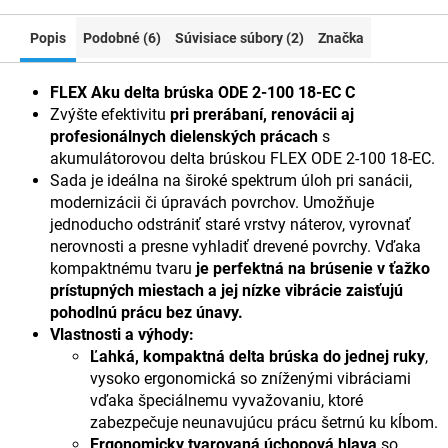
Popis
Podobné (6)
Súvisiace súbory (2)
Značka
FLEX Aku delta brúska ODE 2-100 18-EC C
Zvýšte efektivitu
pri prerábaní, renovácii aj
profesionálnych dielenských prácach
s
akumulátorovou delta brúskou FLEX ODE 2-100 18-EC.
Sada je ideálna na široké spektrum úloh pri sanácii,
modernizácii či úpravách povrchov. Umožňuje
jednoducho odstrániť staré vrstvy náterov, vyrovnať
nerovnosti a presne vyhladiť drevené povrchy. Vďaka
kompaktnému tvaru
je perfektná na brúsenie v ťažko
prístupných miestach a jej nízke vibrácie zaisťujú
pohodlnú prácu bez únavy.
Vlastnosti a výhody:
Ľahká, kompaktná delta brúska do jednej ruky
,
vysoko ergonomická so zníženými vibráciami
vďaka špeciálnemu vyvažovaniu, ktoré
zabezpečuje neunavujúcu prácu šetrnú ku kĺbom.
Ergonomicky tvarovaná úchopová hlava
so