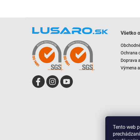
Z
á
Všetko 
p
ä
Obchodné
t
Ochrana 
i
Doprava 
e
Výmena a 
Tento web p
prechádzaní