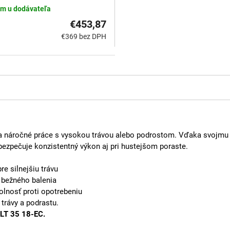
m u dodávateľa
€453,87
€369 bez DPH
 na náročné práce s vysokou trávou alebo podrostom. Vďaka svojmu
abezpečuje konzistentný výkon aj pri hustejšom poraste.
e silnejšiu trávu
bežného balenia
olnosť proti opotrebeniu
trávy a podrastu.
GLT 35 18-EC.