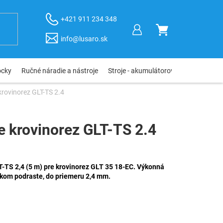
+421 911 234 348
NÁKUPNÝ
info@lusaro.sk
KOŠÍK
ôcky
Ručné náradie a nástroje
Stroje - akumulátorové, elektro, pneu
krovinorez GLT-TS 2.4
e krovinorez GLT-TS 2.4
-TS 2,4 (5 m) pre krovinorez GLT 35 18-EC. Výkonná
hkom podraste, do priemeru 2,4 mm.