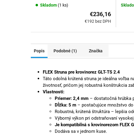
Skladom
(1 ks)
Sklado
€236,16
€192 bez DPH
Popis
Podobné (1)
Značka
FLEX Struna pre krovinorez GLT-TS 2.4
Táto odolná krútená struna je ideálna voľba
životnosť, pričom jej robustná konštrukcia z
Vlastnosti:
Priemer: 2,4 mm
– dostatočná hrúbka pr
Dĺžka: 5 m
– postačujúce množstvo do 
Robustná, krútená štruktúra – lepšia od
Výborný výkon pri odstraňovaní vysokej 
Je kompatibilná s krovinorezom FLEX 
Dodáva sa v jednom kuse.