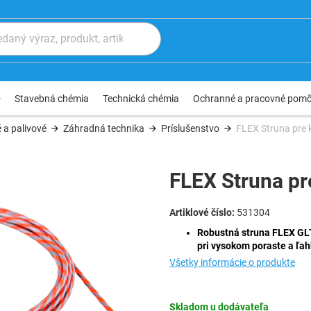
®
Stavebná chémia
Technická chémia
Ochranné a pracovné pom
 a palivové
Záhradná technika
Príslušenstvo
FLEX Struna pre 
FLEX Struna pr
531304
Robustná struna FLEX GLT
pri vysokom poraste a ľa
Všetky informácie o produkte
Skladom u dodávateľa