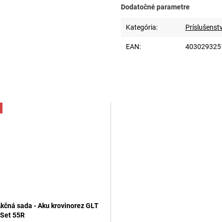
Dodatočné parametre
Kategória
:
Príslušenst
EAN
:
403029325
kčná sada - Aku krovinorez GLT
-Set 55R